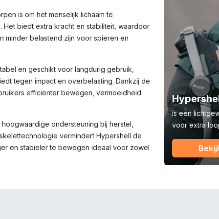
pen is om het menselijk lichaam te
 Het biedt extra kracht en stabiliteit, waardoor
n minder belastend zijn voor spieren en
abel en geschikt voor langdurig gebruik,
iedt tegen impact en overbelasting. Dankzij de
ruikers efficiënter bewegen, vermoeidheid
Hypershel
is een lichtge
 hoogwaardige ondersteuning bij herstel,
voor extra loo
xoskelettechnologie vermindert Hypershell de
iger en stabieler te bewegen ideaal voor zowel
Bekij