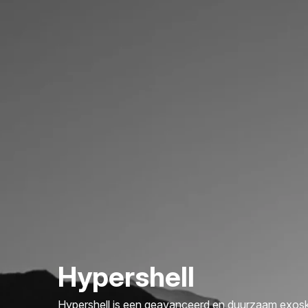
Hypershell
Hypershell is een geavanceerd en duurzaam exoske