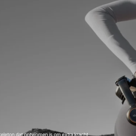
leton dat ontworpen is om extra kracht,