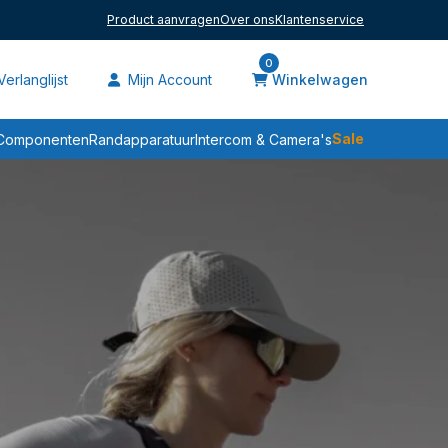
Product aanvragen
Over ons
Klantenservice
0
erlanglijst
Mijn Account
Winkelwagen
Componenten
Randapparatuur
Intercom & Camera's
Sale