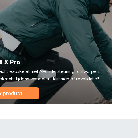
l X Pro
wicht exoskelet met AI-ondersteuning, ontworpen
pkracht tijdens wandelen, klimmen of revalidatie*.
k product