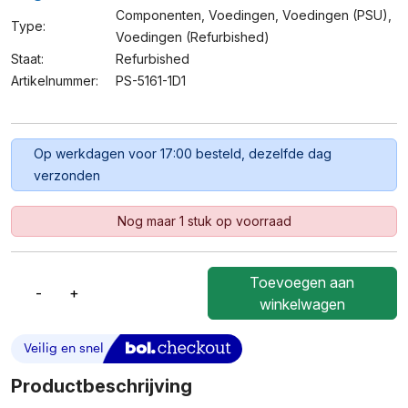
Componenten
,
Voedingen
,
Voedingen (PSU)
,
Type:
Voedingen (refurbished)
Staat:
Refurbished
Artikelnummer:
PS-5161-1D1
Op werkdagen voor 17:00 besteld, dezelfde dag
verzonden
Nog maar 1 stuk op voorraad
Toevoegen aan
-
+
Dell
winkelwagen
160W
Voeding
Voor
Optiplex
Productbeschrijving
/