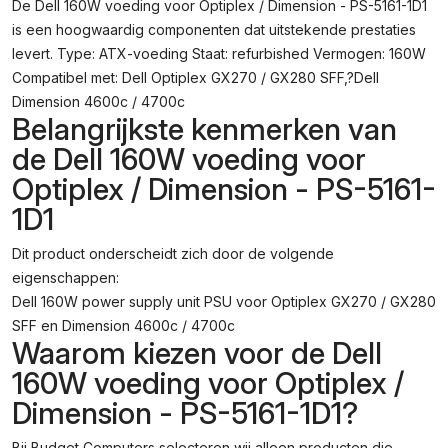
De Dell 160W voeding voor Optiplex / Dimension - PS-5161-1D1
Dimension
is een hoogwaardig componenten dat uitstekende prestaties
-
PS-
levert. Type: ATX-voeding Staat: refurbished Vermogen: 160W
5161-
Compatibel met: Dell Optiplex GX270 / GX280 SFF,?Dell
1D1
Dimension 4600c / 4700c
Aantal
Belangrijkste kenmerken van
de Dell 160W voeding voor
Optiplex / Dimension - PS-5161-
1D1
Dit product onderscheidt zich door de volgende
eigenschappen:
Dell 160W power supply unit PSU voor Optiplex GX270 / GX280
SFF en Dimension 4600c / 4700c
Waarom kiezen voor de Dell
160W voeding voor Optiplex /
Dimension - PS-5161-1D1?
Bij Budget Computers selecteren wij alleen producten die