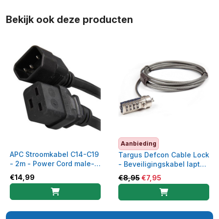
Bekijk ook deze producten
Aanbieding
APC Stroomkabel C14-C19
Targus Defcon Cable Lock
- 2m - Power Cord male-
- Beveiligingskabel laptop
female - AP9878
- PA410E
€
14,99
€
8,95
€
7,95