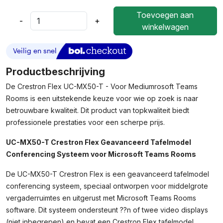
Toevoegen aan
-
+
Crestron
winkelwagen
Flex
UC-
MX50-
T
Productbeschrijving
-
De Crestron Flex UC-MX50-T - Voor Mediumrosoft Teams
Voor
Rooms is een uitstekende keuze voor wie op zoek is naar
Medium
Microsoft
betrouwbare kwaliteit. Dit product van topkwaliteit biedt
Teams
professionele prestaties voor een scherpe prijs.
Rooms
Aantal
UC-MX50-T Crestron Flex Geavanceerd Tafelmodel
Conferencing Systeem voor Microsoft Teams Rooms
De UC-MX50-T Crestron Flex is een geavanceerd tafelmodel
conferencing systeem, speciaal ontworpen voor middelgrote
vergaderruimtes en uitgerust met Microsoft Teams Rooms
software. Dit systeem ondersteunt ??n of twee video displays
(niet inbegrepen) en bevat een Crestron Flex tafelmodel