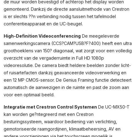
de muur worden bevestigd of achterop het display worden
gemonteerd. Dankzij de directe aansluitmethode van Crestron
is er slechts ??n verbinding nodig tussen het tafelmodel
conferentieapparaat en de UC-beugel.
High-Definition Videoconferencing
De meegeleverde
samenwerkingscamera (CCS?CAM?USB?F?400) heeft een ultra
groothoeklens van 150? diagonaal, wat zorgt voor een volledig
overzicht van de vergaderruimte in Full HD 1080p
videoresolutie. De camera biedt heldere beelden zonder licht-
of ruisartefacten dankzij geavanceerde videoverwerking en
een 12 MP CMOS-sensor. De Genius Framing functie detecteert
automatisch de aanwezigen in de ruimte en past de zoom aan
voor een optimaal beeld.
Integratie met Crestron Control Systemen
De UC-MX50-T
kan worden ge?ntegreerd met een Crestron
besturingssysteem, waardoor bediening van verlichting,
gemotoriseerde raamgordijnen, klimaatbeheersing, AV en
andere voorzieningen via het touchscreen mogelijk is.