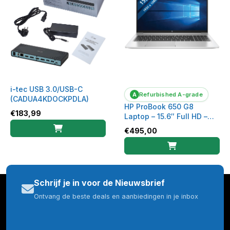
i-tec USB 3.0/USB-C
A
Refurbished A-grade
(CADUA4KDOCKPDLA)
HP ProBook 650 G8
€
183,99
Laptop – 15.6″ Full HD –
Intel Core i5
€
495,00
Schrijf je in voor de Nieuwsbrief
Ontvang de beste deals en aanbiedingen in je inbox