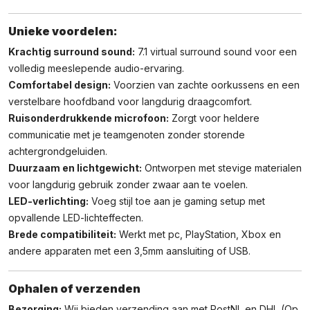
Unieke voordelen:
Krachtig surround sound:
7.1 virtual surround sound voor een
volledig meeslepende audio-ervaring.
Comfortabel design:
Voorzien van zachte oorkussens en een
verstelbare hoofdband voor langdurig draagcomfort.
Ruisonderdrukkende microfoon:
Zorgt voor heldere
communicatie met je teamgenoten zonder storende
achtergrondgeluiden.
Duurzaam en lichtgewicht:
Ontworpen met stevige materialen
voor langdurig gebruik zonder zwaar aan te voelen.
LED-verlichting:
Voeg stijl toe aan je gaming setup met
opvallende LED-lichteffecten.
Brede compatibiliteit:
Werkt met pc, PlayStation, Xbox en
andere apparaten met een 3,5mm aansluiting of USB.
Ophalen of verzenden
Bezorging:
Wij bieden verzending aan met PostNL en DHL (Op