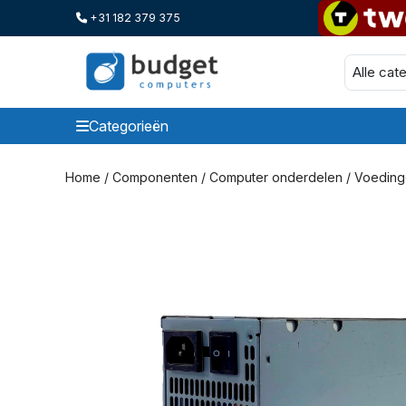
+31 182 379 375
Categorieën
Categorieen
Home
/
Componenten
/
Computer onderdelen
/
Voeding