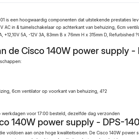
140HB
-
34-
 is een hoogwaardig componenten dat uitstekende prestaties leve
0689-
C in & tuimelschakelaar op achterkant van behuizing, 6cm ventila
01
4A, +12,10V 5A, -12V 3A, 83mm B x 76mm H x 315mm D, Refurbished 
Aantal
van de Cisco 140W power supply 
nschappen:
zing, 6cm ventilator op voorkant van behuizing, 4?2
p werkdagen voor 17:00 besteld, dezelfde dag verzonden
sco 140W power supply - DPS-14
n die voldoen aan onze hoge kwaliteitseisen. De Cisco 140W power