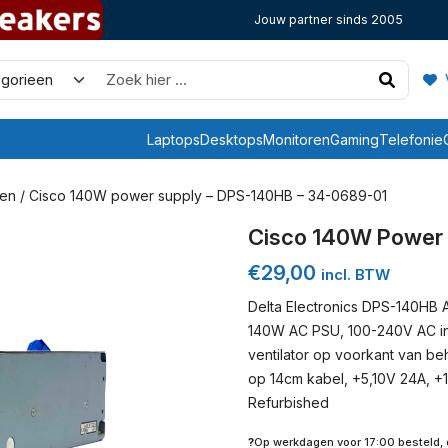
Jouw partner sinds 2005
V
Laptops
Desktops
Monitoren
Gaming
Telefonie
en
/ Cisco 140W power supply – DPS-140HB – 34-0689-01
Cisco 140W Power 
€
29,00
incl. BTW
Delta Electronics DPS-140HB 
140W AC PSU, 100-240V AC in 
ventilator op voorkant van be
op 14cm kabel, +5,10V 24A, +
Refurbished
?
Op werkdagen voor 17:00 besteld,