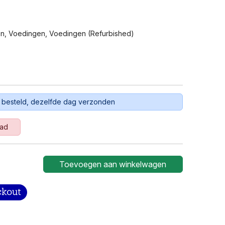
en
,
Voedingen
,
Voedingen (refurbished)
 besteld, dezelfde dag verzonden
aad
Toevoegen aan winkelwagen