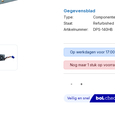
Gegevensblad
Type:
Component
Staat:
Refurbished
Artikelnummer:
DPS-140HB
Op werkdagen voor 17:00
Nog maar 1 stuk op voorr
-
+
Cisco
140W
Power
Supply
-
DPS-