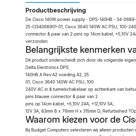
Productbeschrijving
De Cisco 140W power supply - DPS-140HB - 34-0689-01
25-CI34068901-01, Cisco 3640 140W AC PSU, 100-240V A
connector & paar van 2-pins op 14cm kabel, +5,10V 2
verzonden
Belangrijkste kenmerken 
Dit product onderscheidt zich door de volgende eige
Delta Electronics DPS
140HB A Rev:A2 voeding A2, 25
01, Cisco 3640 140W AC PSU, 100
240V AC in & tuimelschakelaar op achterkant van behui
pins blauwe connector & paar van 2
pins op 14cm kabel, +5,10V 24A, +12,10V 5A,
12V 3A, 83mm B x 76mm H x 315mm D, Refurbished ?O
Waarom kiezen voor de Ci
Bij Budget Computers selecteren wij alleen producte