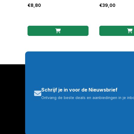
montuur
74P4496
€
8,80
€
39,00
Schrijf je in voor de Nieuwsbrief
Ontvang de beste deals en aanbiedingen in je inb