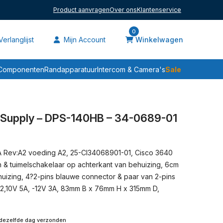
Product aanvragen
Over ons
Klantenservice
0
erlanglijst
Mijn Account
Winkelwagen
Sale
Componenten
Randapparatuur
Intercom & Camera's
Supply – DPS-140HB – 34-0689-01
A Rev:A2 voeding A2, 25-CI34068901-01, Cisco 3640
& tuimelschakelaar op achterkant van behuizing, 6cm
huizing, 4?2-pins blauwe connector & paar van 2-pins
12,10V 5A, -12V 3A, 83mm B x 76mm H x 315mm D,
 dezelfde dag verzonden