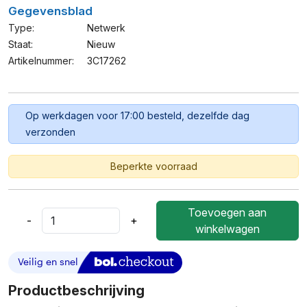
Gegevensblad
Type:
Netwerk
Staat:
Nieuw
Artikelnummer:
3C17262
Op werkdagen voor 17:00 besteld, dezelfde dag
verzonden
Beperkte voorraad
Toevoegen aan
-
+
3COM
winkelwagen
Switch
5500G-
EI
Stacking
Productbeschrijving
Cable