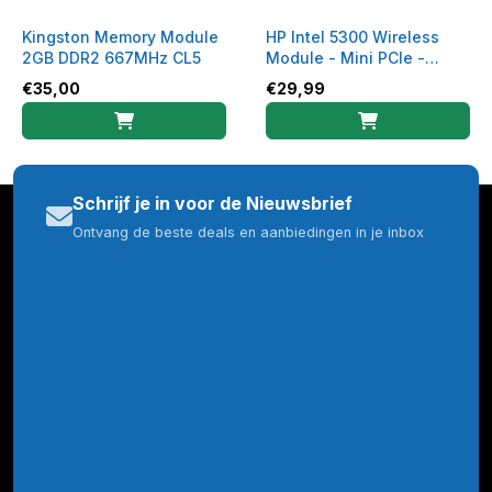
Kingston Memory Module
HP Intel 5300 Wireless
2GB DDR2 667MHz CL5
Module - Mini PCIe -
KM591AA
€
35,00
€
29,99
Schrijf je in voor de Nieuwsbrief
Ontvang de beste deals en aanbiedingen in je inbox