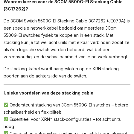
Waarom kiezen voor de 3COM 5500G-EI Stacking Cable
(3C17262
(3C17262)?
JE079A)
Aantal
De 3COM Switch 5500G-EI Stacking Cable 3C17262 (JE079A) is
een speciale netwerkkabel bedoeld om meerdere 3Com
5500G-EI switches fysiek te koppelen in een stack. Met
stacking kun je tot wel acht units met elkaar verbinden zodat ze
als één logische switch worden beheerd, wat beheer
vereenvoudigt en de schaalbaarheid van je netwerk verhoogt.
De stacking-kabel wordt aangesloten op de XRN stacking-
poorten aan de achterzijde van de switch.
Unieke voordelen van deze stacking cable
Ondersteunt stacking van 3Com 5500G-EI switches – betere
schaalbaarheid en flexibiliteit
Essentieel voor XRN™ stack-configuraties – tot acht units
hoog
Compact en betrouwbaar ontwerp – geschikt voor intensief