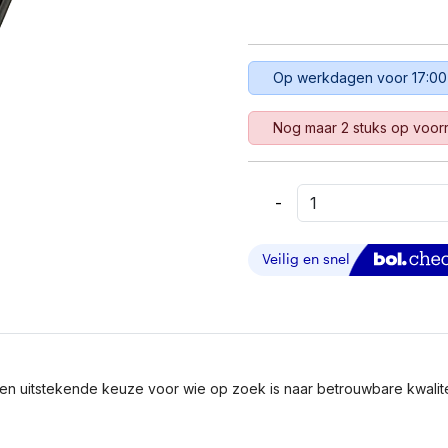
Op werkdagen voor 17:00
Nog maar 2 stuks op voor
-
Dell
U709K
300
GB
SAS
HDD,
10
000
RPM,
 uitstekende keuze voor wie op zoek is naar betrouwbare kwaliteit.
2,5″
Aantal