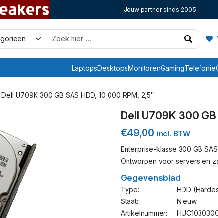
Jouw partner sinds 2005
V
Laptops
Desktops
Monitoren
Gaming
Telefonie
 Dell U709K 300 GB SAS HDD, 10 000 RPM, 2,5″
Dell U709K 300 GB
€
49,00
incl. BTW
Enterprise-klasse 300 GB SAS 
Ontworpen voor servers en za
Gegevensblad
Type:
HDD (hardes
Staat:
Nieuw
Artikelnummer:
HUC103030