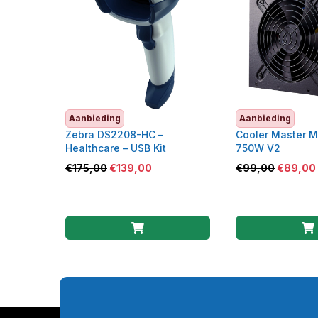
Aanbieding
Aanbieding
Zebra DS2208-HC –
Cooler Master 
Healthcare – USB Kit
750W V2
€
175,00
€
139,00
€
99,00
€
89,00