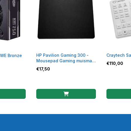
HP Pavilion Gaming 300 -
Craytech S
MWE Bronze
Mousepad Gaming muismat
€
110,00
Zwart
€
17,50