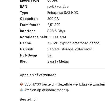
Model / P/N
U709K
EAN
n.v.t. / variabel
Type
Enterprise SAS HDD
Capaciteit
300 GB
Form factor
2,5″ SFF
Interface
SAS 6 Gb/s
Rotatiesnelheid
10 000 RPM
Cache
±16 MB (typisch enterprise-cache)
Gebruik
Servers, storage, datacenter
Hot-Swap
Ja
Kleur
Zwart / Metaal
Ophalen of verzenden
Voor 17:00 besteld = dezelfde werkdag verzonden
Afhalen op afspraak mogelijk
Bestel nu!