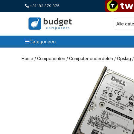
+31 182 379 375
Categorieën
Categorieen
Home
/
Componenten
/
Computer onderdelen
/
Opslag
/