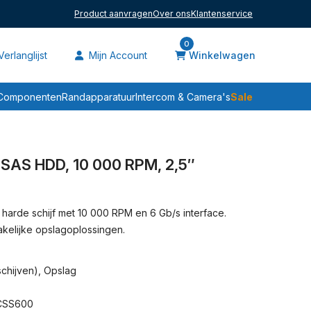
Product aanvragen
Over ons
Klantenservice
0
erlanglijst
Mijn Account
Winkelwagen
Sale
Componenten
Randapparatuur
Intercom & Camera's
 SAS HDD, 10 000 RPM, 2,5″
harde schijf met 10 000 RPM en 6 Gb/s interface.
kelijke opslagoplossingen.
chijven)
,
Opslag
CSS600