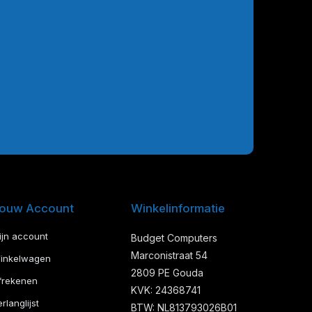
ouw Account
Winkelinformatie
ijn account
Budget Computers
Marconistraat 54
inkelwagen
2809 PE Gouda
frekenen
KVK: 24368741
rlanglijst
BTW: NL813793026B01