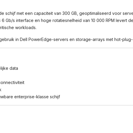
e schijf met een capaciteit van 300 GB, geoptimaliseerd voor serv
 6 Gb/s interface en hoge rotatiesnelheid van 10 000 RPM levert dez
kritische workloads.
or gebruik in Dell PowerEdge-servers en storage-arrays met hot-pl
lijke data
onnectiviteit
k
wbare enterprise-klasse schijf