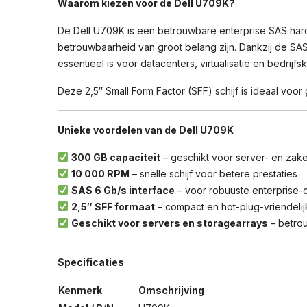
Waarom kiezen voor de Dell U709K?
De Dell U709K is een betrouwbare enterprise SAS hard
betrouwbaarheid van groot belang zijn. Dankzij de SAS
essentieel is voor datacenters, virtualisatie en bedrijfs
Deze 2,5″ Small Form Factor (SFF) schijf is ideaal vo
Unieke voordelen van de Dell U709K
300 GB capaciteit
– geschikt voor server- en zake
10 000 RPM
– snelle schijf voor betere prestaties
SAS 6 Gb/s interface
– voor robuuste enterprise-c
2,5″ SFF formaat
– compact en hot-plug-vriendelij
Geschikt voor servers en storagearrays
– betrou
Specificaties
Kenmerk
Omschrijving