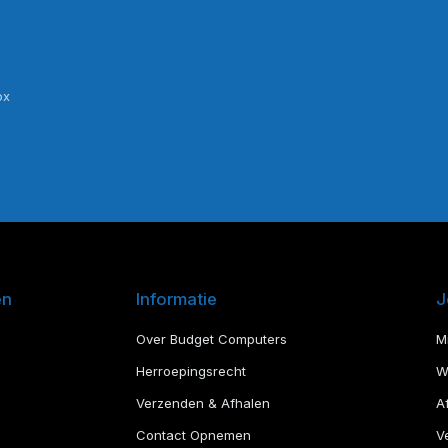
ox
en
Informatie
J
Over Budget Computers
M
Herroepingsrecht
W
Verzenden & Afhalen
A
Contact Opnemen
Ve