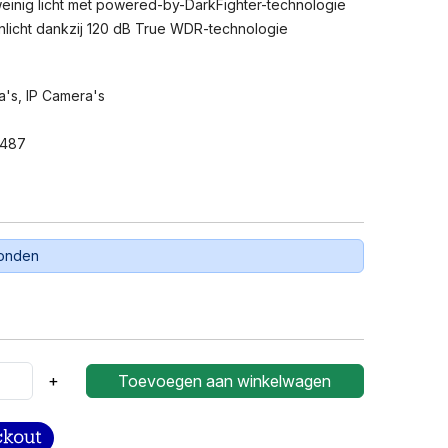
weinig licht met powered-by-DarkFighter-technologie
enlicht dankzij 120 dB True WDR-technologie
a's
,
IP Camera's
6487
zonden
+
Toevoegen aan winkelwagen