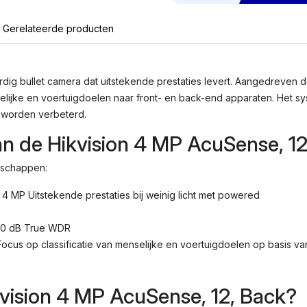
AcuSense,
1/3"
Gerelateerde producten
Progressive
Scan
CMOS,
2688
ig bullet camera dat uitstekende prestaties levert. Aangedreven d
×
lijke en voertuigdoelen naar front- en back-end apparaten. Het sy
1520,
jk worden verbeterd.
2.8
Mm,
n de Hikvision 4 MP AcuSense, 12
F1.0,
Mic,
nschappen:
Alarm,
DORI,
 4 MP Uitstekende prestaties bij weinig licht met powered
WDR,
3D
 120 dB True WDR
DNR,
Focus op classificatie van menselijke en voertuigdoelen op basis
RJ-
45,
IP67,
)
vision 4 MP AcuSense, 12, Back?
IK10,
PoE,