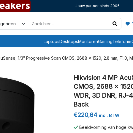
Jouw partner sinds 2005
V
Laptops
Desktops
Monitoren
Gaming
Telefonie
cuSense, 1/3″ Progressive Scan CMOS, 2688 × 1520, 2.8 mm, F1.0, Mi
Hikvision 4 MP Acu
CMOS, 2688 × 1520,
WDR, 3D DNR, RJ-45,
Back
€
220,64
incl. BTW
Beeldvorming van hoge kwal