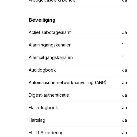
Beveiliging
Actief sabotagealarm
Ja
Alarmingangskanalen
1
Alarmuitgangskanalen
1
Auditlogboek
Ja
Automatische netwerkaanvulling (ANR)
Ja
Digest-authenticatie
Ja
Flash-logboek
Ja
Hartslag
Ja
HTTPS-codering
Ja