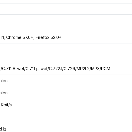
IE 11, Chrome 57.0+, Firefox 52.0+
/G.711 A-wet/G.711 μ-wet/G.722.1/G.726/MP2L2/MP3/PCM
alen
alen
 Kbit/s
 kHz