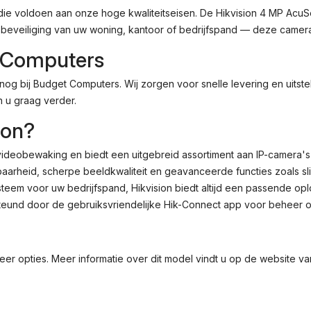
die voldoen aan onze hoge kwaliteitseisen. De Hikvision 4 MP AcuS
12
VDC,
m beveiliging van uw woning, kantoor of bedrijfspand — deze came
550
t Computers
G,
Back
og bij Budget Computers. Wij zorgen voor snelle levering en uitste
Aantal
 u graag verder.
ion?
videobewaking en biedt een uitgebreid assortiment aan IP-camera's v
arheid, scherpe beeldkwaliteit en geavanceerde functies zoals sl
eem voor uw bedrijfspand, Hikvision biedt altijd een passende oplo
eund door de gebruiksvriendelijke Hik-Connect app voor beheer o
er opties. Meer informatie over dit model vindt u op de
website va