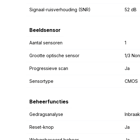
Signaal-ruisverhouding (SNR)
52 dB
Beeldsensor
Aantal sensoren
1
Grootte optische sensor
1/3 No
Progressieve scan
Ja
Sensortype
CMOS
Beheerfuncties
Gedragsanalyse
Inbraak
Reset-knop
Ja
Webgebaseerd beheer
Ja