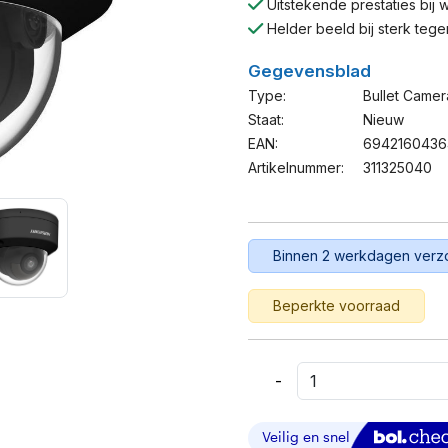
Uitstekende prestaties bij 
Helder beeld bij sterk teg
Gegevensblad
Type:
Bullet Camer
Staat:
Nieuw
EAN:
694216043
Artikelnummer:
311325040
Binnen 2 werkdagen ver
Beperkte voorraad
-
Hikvision
4
MP