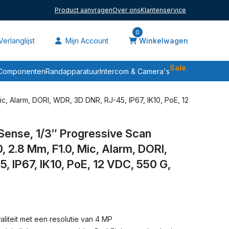
Product aanvragen
Over ons
Klantenservice
0
erlanglijst
Mijn Account
Winkelwagen
Sale
Componenten
Randapparatuur
Intercom & Camera's
c, Alarm, DORI, WDR, 3D DNR, RJ-45, IP67, IK10, PoE, 12
Sense, 1/3″ Progressive Scan
 2.8 Mm, F1.0, Mic, Alarm, DORI,
 IP67, IK10, PoE, 12 VDC, 550 G,
iteit met een resolutie van 4 MP