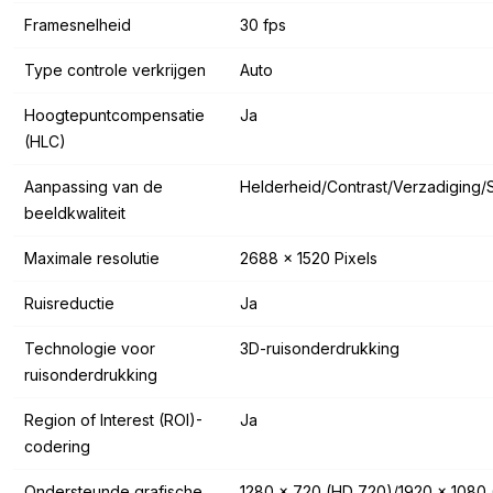
Framesnelheid
30 fps
Type controle verkrijgen
Auto
Hoogtepuntcompensatie
Ja
(HLC)
Aanpassing van de
Helderheid/Contrast/Verzadiging/
beeldkwaliteit
Maximale resolutie
2688 x 1520 Pixels
Ruisreductie
Ja
Technologie voor
3D-ruisonderdrukking
ruisonderdrukking
Region of Interest (ROI)-
Ja
codering
Ondersteunde grafische
1280 x 720 (HD 720)/1920 x 1080