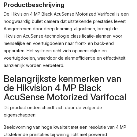
AcuSense
Productbeschrijving
Motorized
De Hikvision 4 MP Black AcuSense Motorized Varifocal is een
Varifocal
hoogwaardig bullet camera dat uitstekende prestaties levert.
Bullet
Network
Aangedreven door deep learning-algoritmen, brengt de
Camera
Hikvision AcuSense-technologie classificatie-alarmen voor
2.8-
menselijke en voertuigdoelen naar front- en back-end
12mm
apparaten. Het systeem richt zich op menselijke en
Aantal
voertuigdoelen, waardoor de alarmefficiëntie en effectiviteit
aanzienlijk worden verbeterd.
Belangrijkste kenmerken van
de Hikvision 4 MP Black
AcuSense Motorized Varifocal
Dit product onderscheidt zich door de volgende
eigenschappen:
Beeldvorming van hoge kwaliteit met een resolutie van 4 MP
Uitstekende prestaties bij weinig licht met powered