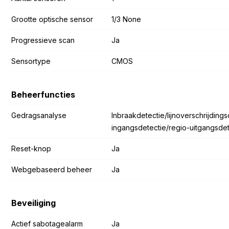
Grootte optische sensor
1/3 None
Progressieve scan
Ja
Sensortype
CMOS
Beheerfuncties
Gedragsanalyse
Inbraakdetectie/lijnoverschrijdings
ingangsdetectie/regio-uitgangsdet
Reset-knop
Ja
Webgebaseerd beheer
Ja
Beveiliging
Actief sabotagealarm
Ja