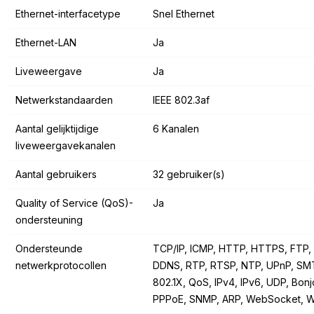
Ethernet-interfacetype
Snel Ethernet
Ethernet-LAN
Ja
Liveweergave
Ja
Netwerkstandaarden
IEEE 802.3af
Aantal gelijktijdige
6 Kanalen
liveweergavekanalen
Aantal gebruikers
32 gebruiker(s)
Quality of Service (QoS)-
Ja
ondersteuning
Ondersteunde
TCP/IP, ICMP, HTTP, HTTPS, FTP,
netwerkprotocollen
DDNS, RTP, RTSP, NTP, UPnP, SMT
802.1X, QoS, IPv4, IPv6, UDP, Bonj
PPPoE, SNMP, ARP, WebSocket, 