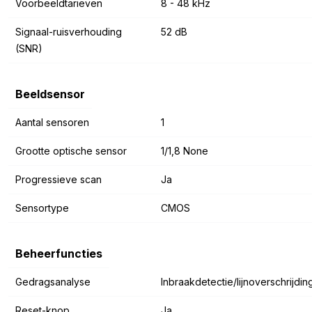
Voorbeeldtarieven
8 - 48 kHz
Signaal-ruisverhouding
52 dB
(SNR)
Beeldsensor
Aantal sensoren
1
Grootte optische sensor
1/1,8 None
Progressieve scan
Ja
Sensortype
CMOS
Beheerfuncties
Gedragsanalyse
Inbraakdetectie/lijnoverschrijdin
Reset-knop
Ja