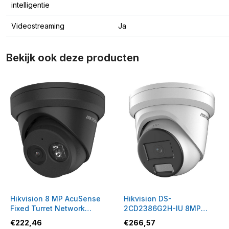
intelligentie
Videostreaming
Ja
Bekijk ook deze producten
Hikvision 8 MP AcuSense
Hikvision DS-
Fixed Turret Network
2CD2386G2H-IU 8MP
Camera 2.8mm
Turret 2.8mm
€
222,46
€
266,57