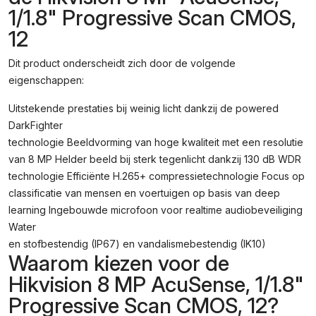
3D
1/1.8" Progressive Scan CMOS,
DNR,
12
RJ-
45,
Dit product onderscheidt zich door de volgende
IP67,
eigenschappen:
IK10,
PoE,
Uitstekende prestaties bij weinig licht dankzij de powered
12
VDC,
DarkFighter
525
technologie Beeldvorming van hoge kwaliteit met een resolutie
G,
van 8 MP Helder beeld bij sterk tegenlicht dankzij 130 dB WDR
Black
technologie Efficiënte H.265+ compressietechnologie Focus op
Aantal
classificatie van mensen en voertuigen op basis van deep
learning Ingebouwde microfoon voor realtime audiobeveiliging
Water
en stofbestendig (IP67) en vandalismebestendig (IK10)
Waarom kiezen voor de
Hikvision 8 MP AcuSense, 1/1.8"
Progressive Scan CMOS, 12?