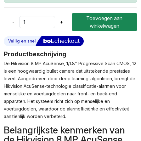
Toevoegen aan
-
+
Hikvision
winkelwagen
8
MP
AcuSense,
1/1.8"
Productbeschrijving
Progressive
De Hikvision 8 MP AcuSense, 1/1.8" Progressive Scan CMOS, 12
Scan
is een hoogwaardig bullet camera dat uitstekende prestaties
CMOS,
3840
levert. Aangedreven door deep learning-algoritmen, brengt de
×
Hikvision AcuSense-technologie classificatie-alarmen voor
2160,
menselijke en voertuigdoelen naar front- en back-end
2.8
apparaten. Het systeem richt zich op menselijke en
Mm,
voertuigdoelen, waardoor de alarmefficiëntie en effectiviteit
F1.0,
aanzienlijk worden verbeterd.
Mic,
Alarm,
Belangrijkste kenmerken van
DORI,
de Hikvision 8 MP AcuSense,
WDR,