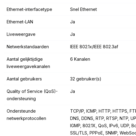
Ethernet-interfacetype
Snel Ethernet
Ethernet-LAN
Ja
Liveweergave
Ja
Netwerkstandaarden
IEEE 802.1x/IEEE 802.3af
Aantal gelijktijdige
6 Kanalen
liveweergavekanalen
Aantal gebruikers
32 gebruiker(s)
Quality of Service (QoS)-
Ja
ondersteuning
Ondersteunde
TCP/IP, ICMP, HTTP, HTTPS, FT
netwerkprotocollen
DNS, DDNS, RTP, RTSP, NTP, U
IGMP, 802.1X, QoS, IPv6, UDP, Bo
SSL/TLS, PPPoE, SNMP, WebSoc