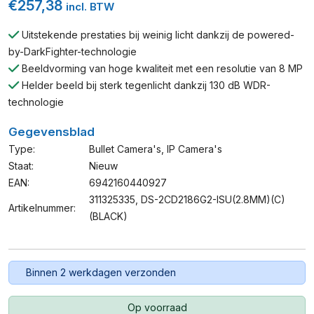
€
257,38
incl. BTW
Uitstekende prestaties bij weinig licht dankzij de powered-
by-DarkFighter-technologie
Beeldvorming van hoge kwaliteit met een resolutie van 8 MP
Helder beeld bij sterk tegenlicht dankzij 130 dB WDR-
technologie
Gegevensblad
Type:
Bullet Camera's
,
IP Camera's
Staat:
Nieuw
EAN:
6942160440927
311325335, DS-2CD2186G2-ISU(2.8MM)(C)
Artikelnummer:
(BLACK)
Binnen 2 werkdagen verzonden
Op voorraad