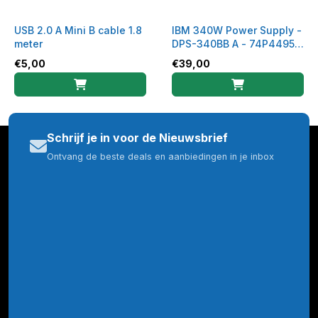
USB 2.0 A Mini B cable 1.8
IBM 340W Power Supply -
meter
DPS-340BB A - 74P4495 /
74P4496
€
5,00
€
39,00
Schrijf je in voor de Nieuwsbrief
Ontvang de beste deals en aanbiedingen in je inbox