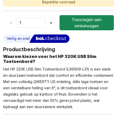
Beperkte voorraad
Toevoegen aan
-
+
HP
winkelwagen
320K
USB
Slim
Toetsenbord
Productbeschrijving
QWERTY
Waarom kiezen voor het HP 320K USB Slim
US
Toetsenbord?
Aantal
Het HP 320K USB Slim Toetsenbord (L96909-L31) is een slank
en duurzaam toetsenbord dat comfort en efficiëntie combineert.
Met een volledig QWERTY US-indeling, stille lage toetsen en
een verstelbare helling van 6°, is dit toetsenbord ideaal voor
dagelijks gebruik op kantoor of thuis. Bovendien is het
vervaardigd met meer dan 50% gerecycled plastic, wat
bijdraagt aan een duurzamere werkplek.