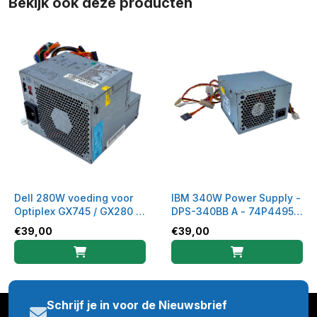
Bekijk ook deze producten
Dell 280W voeding voor
IBM 340W Power Supply -
Optiplex GX745 / GX280 /
DPS-340BB A - 74P4495 /
GX620 - H280P-00
74P4496
€
39,00
€
39,00
Schrijf je in voor de Nieuwsbrief