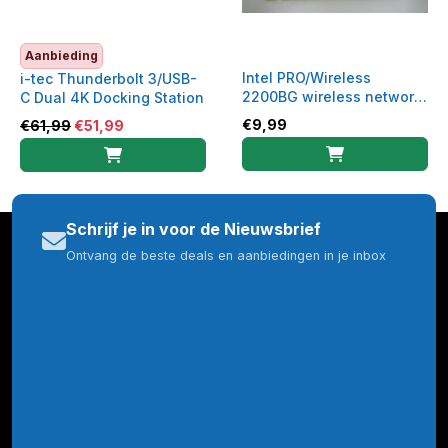
Aanbieding
Intel PRO/Wireless
i-tec Thunderbolt 3/USB-
2200BG wireless network
C Dual 4K Docking Station
module WLAN
€
9,99
€
61,99
€
51,99
Schrijf je in voor de Nieuwsbrief
Ontvang de beste deals en aanbiedingen in je inbox