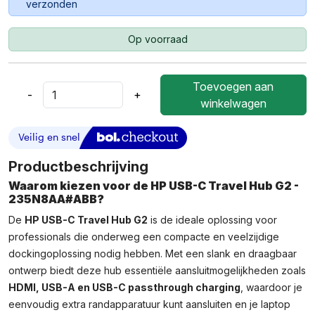
verzonden
Op voorraad
Toevoegen aan
-
+
HP
winkelwagen
USB-
C
Travel
Hub
Productbeschrijving
G2
Waarom kiezen voor de HP USB-C Travel Hub G2 -
Aantal
235N8AA#ABB?
De
HP USB-C Travel Hub G2
is de ideale oplossing voor
professionals die onderweg een compacte en veelzijdige
dockingoplossing nodig hebben. Met een slank en draagbaar
ontwerp biedt deze hub essentiële aansluitmogelijkheden zoals
HDMI, USB-A en USB-C passthrough charging
, waardoor je
eenvoudig extra randapparatuur kunt aansluiten en je laptop