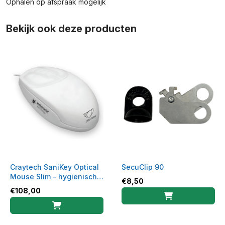
Ophalen op afspraak mogelijk
Bekijk ook deze producten
Craytech SaniKey Optical
SecuClip 90
Mouse Slim - hygiënische
€
8,50
muis
€
108,00