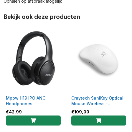
Ophalen op afspraak mogelijk
Bekijk ook deze producten
Mpow H19 IPO ANC
Craytech SaniKey Optical
Headphones
Mouse Wireless -
hygiënische muis
€
42,99
€
109,00