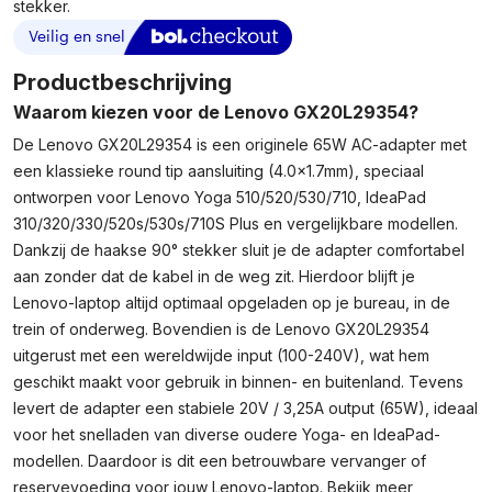
stekker.
Productbeschrijving
Waarom kiezen voor de Lenovo GX20L29354?
De Lenovo GX20L29354 is een originele 65W AC-adapter met
een klassieke round tip aansluiting (4.0×1.7mm), speciaal
ontworpen voor Lenovo Yoga 510/520/530/710, IdeaPad
310/320/330/520s/530s/710S Plus en vergelijkbare modellen.
Dankzij de haakse 90° stekker sluit je de adapter comfortabel
aan zonder dat de kabel in de weg zit. Hierdoor blijft je
Lenovo-laptop altijd optimaal opgeladen op je bureau, in de
trein of onderweg. Bovendien is de Lenovo GX20L29354
uitgerust met een wereldwijde input (100-240V), wat hem
geschikt maakt voor gebruik in binnen- en buitenland. Tevens
levert de adapter een stabiele 20V / 3,25A output (65W), ideaal
voor het snelladen van diverse oudere Yoga- en IdeaPad-
modellen. Daardoor is dit een betrouwbare vervanger of
reservevoeding voor jouw Lenovo-laptop. Bekijk meer