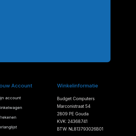
ouw Account
Winkelinformatie
ijn account
Budget Computers
Marconistraat 54
inkelwagen
2809 PE Gouda
frekenen
KVK: 24368741
rlanglijst
BTW: NL813793026B01