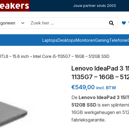
Jouw partner sinds 2005
V
Laptops
Desktops
Monitoren
Gaming
Telefonie
TL6 – 15.6 inch – Intel Core i5-1135G7 – 16GB – 512GB SSD
Lenovo IdeaPad 3 15I
1135G7 – 16GB – 5
€
549,00
incl. BTW
De
Lenovo IdeaPad 3 15ITL
512GB SSD
is een splinter
16GB werkgeheugen en 512G
fabrieksgarantie.