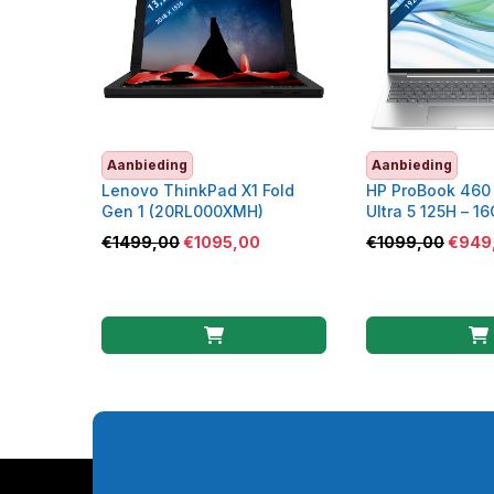
Aanbieding
Aanbieding
Lenovo ThinkPad X1 Fold
HP ProBook 460 
Gen 1 (20RL000XMH)
Ultra 5 125H – 1
SSD – C40YSES
€
1499,00
€
1095,00
€
1099,00
€
949