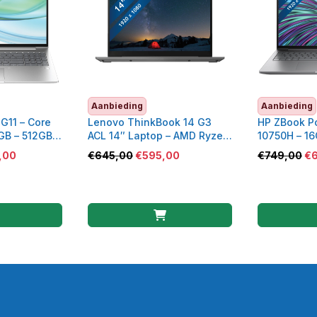
Aanbieding
Aanbieding
G11 – Core
Lenovo ThinkBook 14 G3
HP ZBook Po
6GB – 512GB
ACL 14″ Laptop – AMD Ryzen
10750H – 16
5, 8 GB RAM, 256 GB SSD
Quadro T10
,00
€
645,00
€
595,00
€
749,00
€
(Refurbishe