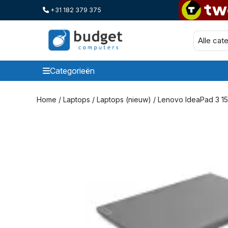
+31 182 379 375
Categorieën
Categorieen
Home
/
Laptops
/
Laptops (nieuw)
/ Lenovo IdeaPad 3 15I