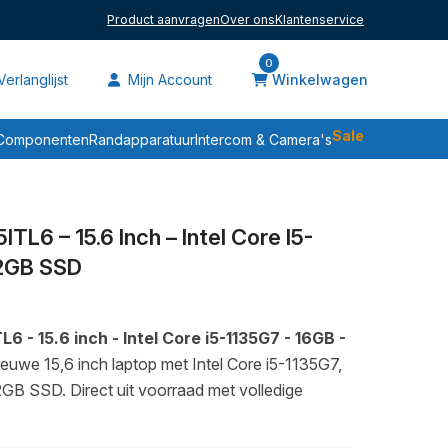
Product aanvragen
Over ons
Klantenservice
0
erlanglijst
Mijn Account
Winkelwagen
Sale
Componenten
Randapparatuur
Intercom & Camera's
TL6 – 15.6 Inch – Intel Core I5-
12GB SSD
6 - 15.6 inch - Intel Core i5-1135G7 - 16GB -
nieuwe 15,6 inch laptop met Intel Core i5-1135G7,
B SSD. Direct uit voorraad met volledige