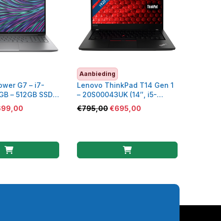
Aanbieding
wer G7 – i7-
Lenovo ThinkPad T14 Gen 1
GB – 512GB SSD –
– 20S00043UK (14″, i5-
00 – 453C8ES
10210U, 8 GB, 256 GB SSD)
699,00
€
795,00
€
695,00
d)