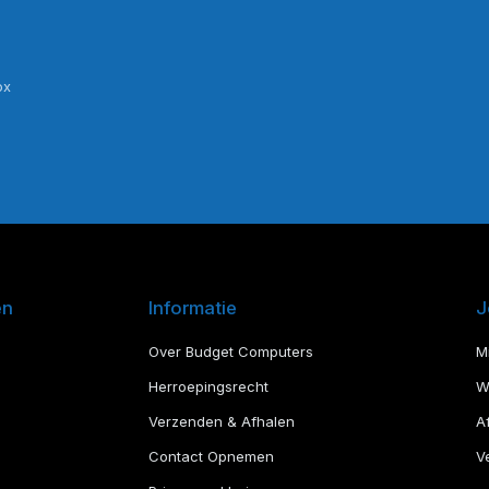
ox
en
Informatie
J
Over Budget Computers
M
Herroepingsrecht
W
Verzenden & Afhalen
A
Contact Opnemen
Ve