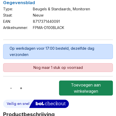
Gegevensblad
Type:
Beugels & Standaards
,
Monitoren
Staat:
Nieuw
EAN:
8717371440091
Artikelnummer:
FPMA-D100BLACK
Op werkdagen voor 17:00 besteld, dezelfde dag
verzonden
Nog maar 1 stuk op voorraad
Toevoegen aan
-
+
Neomounts
winkelwagen
FPMA-
D100BLACK
Monitorarm
Aantal
Productbeschrijving