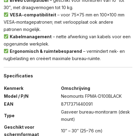
Breed compatibel
– geschikt voor monitoren van 10″ tot
30″, met draagvermogen tot 10 kg.
VESA-compatibiliteit
– voor 75×75 mm en 100×100 mm
VESA-montagepatronen; met verloopplaat ook andere
patronen mogelijk.
Kabelmanagement
– nette afwerking van kabels voor een
opgeruimde werkplek.
Ergonomisch & ruimtebesparend
– vermindert nek- en
rugbelasting en creëert maximale bureau-ruimte.
Specificaties
Kenmerk
Omschrijving
Model / P/N
Neomounts FPMA-D100BLACK
EAN
8717371440091
Gasveer bureau-monitorarm (desk
Type
mount)
Geschikt voor
10″ – 30″ (25–76 cm)
schermformaat