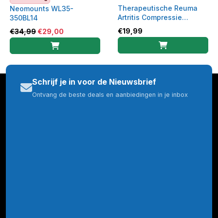
Therapeutische Reuma
Neomounts WL35-
Artritis Compressie
350BL14
Handschoenen Anti-Slip|
€
19,99
€
34,99
€
29,00
Grijs Medium
Schrijf je in voor de Nieuwsbrief
Ontvang de beste deals en aanbiedingen in je inbox