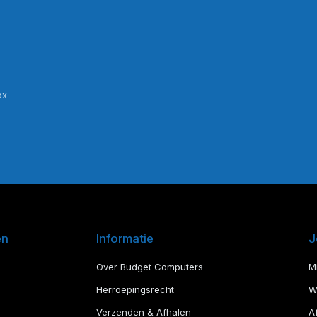
ox
en
Informatie
J
Over Budget Computers
M
Herroepingsrecht
W
Verzenden & Afhalen
A