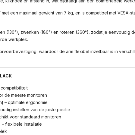
te, kijkhoek en afstand in, wat bijdraagt aan een comfortabele wer
″ met een maximaal gewicht van 7 kg, en is compatibel met VESA-s
n (130°), zwenken (180°) en roteren (360°), zodat je eenvoudig de 
rde werkplek.
voerbevestiging, waardoor de arm flexibel inzetbaar is in versch
BLACK
compatibiliteit
or de meeste monitoren
n)
– optimale ergonomie
udig instellen van de juiste positie
hikt voor standaard monitoren
n
– flexibele installatie
lek