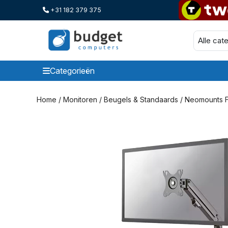
+31 182 379 375
Categorieën
Categorieen
Home
/
Monitoren
/
Beugels & Standaards
/ Neomounts F