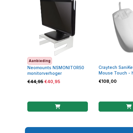
Aanbieding
Craytech SaniKe
Neomounts NSMONITOR50
Mouse Touch - 
monitorverhoger
muis
€
108,00
€
44,95
€
40,95