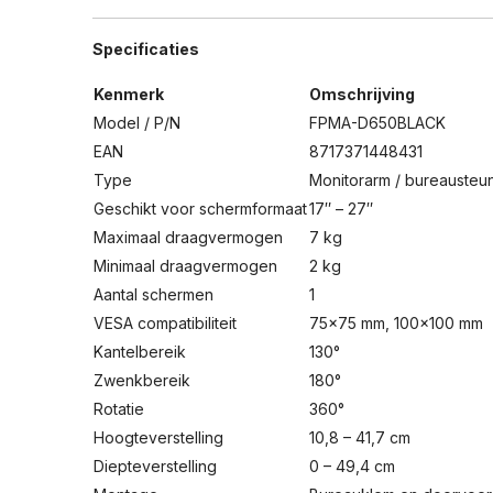
Specificaties
Kenmerk
Omschrijving
Model / P/N
FPMA-D650BLACK
EAN
8717371448431
Type
Monitorarm / bureausteu
Geschikt voor schermformaat
17″ – 27″
Maximaal draagvermogen
7 kg
Minimaal draagvermogen
2 kg
Aantal schermen
1
VESA compatibiliteit
75×75 mm, 100×100 mm
Kantelbereik
130°
Zwenkbereik
180°
Rotatie
360°
Hoogteverstelling
10,8 – 41,7 cm
Diepteverstelling
0 – 49,4 cm