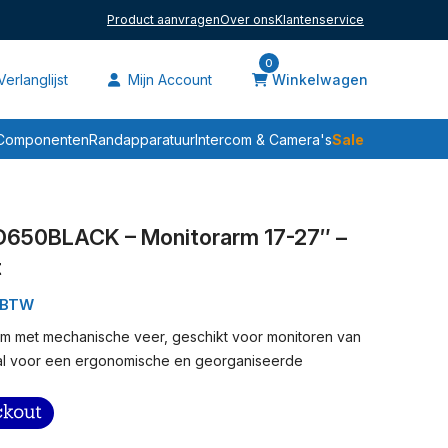
Product aanvragen
Over ons
Klantenservice
0
erlanglijst
Mijn Account
Winkelwagen
Sale
Componenten
Randapparatuur
Intercom & Camera's
650BLACK – Monitorarm 17-27″ –
t
. BTW
arm met mechanische veer, geschikt voor monitoren van
eaal voor een ergonomische en georganiseerde