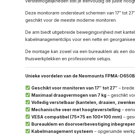
verstelmogelijkheden stel je eenvoudig de juiste hoog
Deze monitorarm ondersteunt schermen van 17″ tot 27
geschikt voor de meeste moderne monitoren.
De arm biedt uitgebreide bewegingsvrijheid met kantele
kabelmanagementclips voor een nette en georganisee
De montage kan zowel via een bureauklem als een door
thuiswerkplekken en professionele setups.
Unieke voordelen van de Neomounts FPMA-D650
Geschikt voor monitoren van 17″ tot 27″
– brede 
Maximaal draagvermogen van 7 kg
– geschikt vo
Volledig verstelbaar (kantelen, draaien, zwenke
Mechanische veer met hoogteverstelling
– eenvo
VESA compatibel (75×75 en 100×100 mm)
– gesc
Bureauklem en doorvoerbevestiging inbegrepe
Kabelmanagement systeem
– opgeruimde werkp