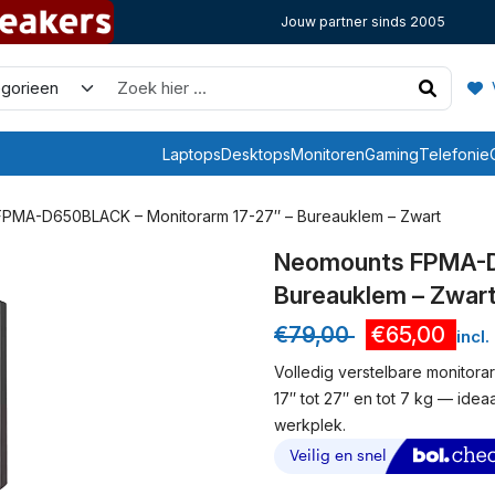
Jouw partner sinds 2005
V
Laptops
Desktops
Monitoren
Gaming
Telefonie
PMA-D650BLACK – Monitorarm 17-27″ – Bureauklem – Zwart
Neomounts FPMA-D
Bureauklem – Zwar
€
79,00
€
65,00
incl
Volledig verstelbare monitor
17″ tot 27″ en tot 7 kg — id
werkplek.