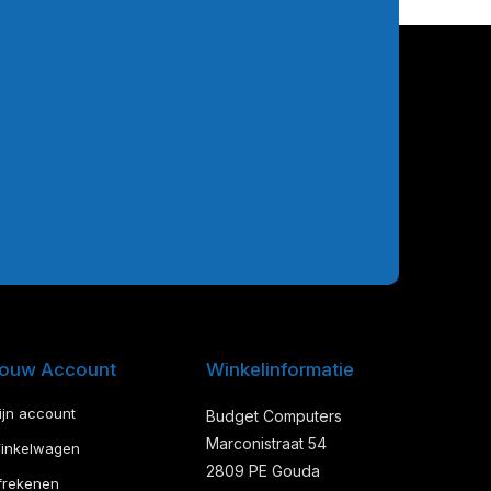
ouw Account
Winkelinformatie
ijn account
Budget Computers
Marconistraat 54
inkelwagen
2809 PE Gouda
frekenen