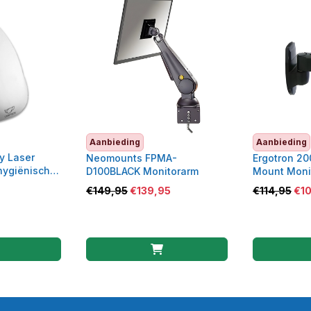
Aanbieding
Aanbieding
y Laser
Neomounts FPMA-
Ergotron 20
hygiënische
D100BLACK Monitorarm
Mount Monit
232-200
€
149,95
€
139,95
€
114,95
€
1