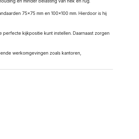
khouding en minder belasting van nek en rug.
tandaarden 75×75 mm en 100×100 mm. Hierdoor is hij
perfecte kijkpositie kunt instellen. Daarnaast zorgen
illende werkomgevingen zoals kantoren,