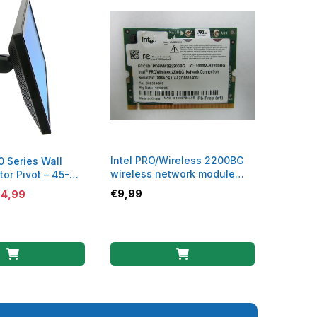
Intel PRO/Wireless 2200BG
0 Series Wall
wireless network module
or Pivot – 45-
WLAN
€
9,99
04,99