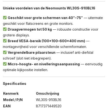
Unieke voordelen van de Neomounts WL30S-910BL16
Geschikt voor grote schermen van 40″–75″
— uitermate
geschikt voor flatscreens en grote monitors.
Draagvermogen tot 50 kg
— robuuste constructie voor
grotere displays.
Breed VESA-bereik (100×100–600×400 mm)
—
montagevrijheid voor verschillende schermformaten.
Vergrendelbare pilaarsteun
— inclusief anti-diefstal
schroef (slot niet inbegrepen).
Micro-hoogte- en nivelleringsaanpassing
— eenvoudig
optimale kijkpositie instellen.
Specificaties
Kenmerk
Omschrijving
Model / P/N
WL30S-910BL16
EAN
8717371449520