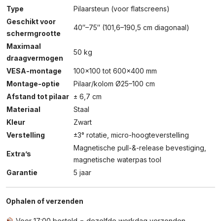
Type
Pilaarsteun (voor flatscreens)
Geschikt voor
40″–75″ (101,6–190,5 cm diagonaal)
schermgrootte
Maximaal
50 kg
draagvermogen
VESA-montage
100×100 tot 600×400 mm
Montage-optie
Pilaar/kolom Ø25–100 cm
Afstand tot pilaar
± 6,7 cm
Materiaal
Staal
Kleur
Zwart
Verstelling
±3° rotatie, micro-hoogteverstelling
Magnetische pull-&-release bevestiging,
Extra’s
magnetische waterpas tool
Garantie
5 jaar
Ophalen of verzenden
Voor 17:00 besteld = dezelfde werkdag verzonden