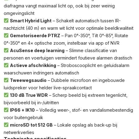
diafragma vangt maximaal licht op, ook bij zeer weinig
omgevingslicht
Smart Hybrid Light
– Schakelt automatisch tussen IR-
nachtzicht (40 m) en warm wit licht voor optimale beeldkwaliteit
Gemotoriseerde PTRZ
– Pan 0°-350°, Tilt 0°-85°, Rotate
0°-350° en 4× optische zoom, instelbaar via app of NVR
AcuSense deep learning
– Slimme classificatie van
personen en voertuigen vermindert foutieve alarmen drastisch
Actieve afschrikking
– Stroboscooplicht en geluidsalarm
waarschuwen indringers automatisch
Tweewegsaudio
– Dubbele microfoon en ingebouwde
luidspreker voor helder live-spraakcontact
130 dB True WDR
– Scherp beeld bij extreem tegenlicht,
bijvoorbeeld bij in-/uitritten
IP66 + IK10
– Volledig weer-, stof- en vandalismebestendig
voor buitengebruik
microSD tot 512 GB
– Lokale opslag als back-up bij
netwerkverlies