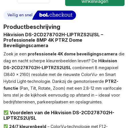
Hikvision
winkelwagen
DS-
2CD2787G2H-
LIPTRZS2U/SL
–
Productbeschrijving
8MP
Hikvision DS-2CD2787G2H-LIPTRZS2U/SL –
4K
Professionele 8MP 4K PTRZ Dome
ColorVu
Beveiligingscamera
PTRZ
Zoek je een
professionele 4K dome beveiligingscamera
die
Dome
Camera
dag en nacht scherpe kleurenbeelden levert? De
Hikvision
2.8-
DS-2CD2787G2H-LIPTRZS2U/SL
combineert 8 megapixel
12mm
(3840 × 2160) resolutie met de nieuwste ColorVu- en Smart
–
Hybrid Light-technologie. Dankzij de gemotoriseerde
PTRZ-
311327028
functie
(Pan, Tilt, Rotate, Zoom) met een 2.8-12 mm varifocale
Aantal
lens stel je de kijkhoek eenvoudig op afstand in – ideaal voor
bedrijfsterreinen, parkeerplaatsen en opslagruimtes.
Voordelen van de Hikvision DS-2CD2787G2H-
LIPTRZS2U/SL
24/7 kleurenbeeld
– ColorVu-technologie met F1.2-