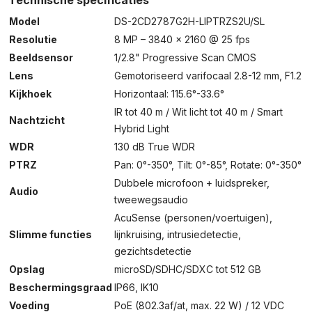
Technische specificaties
Model
DS-2CD2787G2H-LIPTRZS2U/SL
Resolutie
8 MP – 3840 × 2160 @ 25 fps
Beeldsensor
1/2.8" Progressive Scan CMOS
Lens
Gemotoriseerd varifocaal 2.8-12 mm, F1.2
Kijkhoek
Horizontaal: 115.6°-33.6°
IR tot 40 m / Wit licht tot 40 m / Smart
Nachtzicht
Hybrid Light
WDR
130 dB True WDR
PTRZ
Pan: 0°-350°, Tilt: 0°-85°, Rotate: 0°-350°
Dubbele microfoon + luidspreker,
Audio
tweewegsaudio
AcuSense (personen/voertuigen),
Slimme functies
lijnkruising, intrusiedetectie,
gezichtsdetectie
Opslag
microSD/SDHC/SDXC tot 512 GB
Beschermingsgraad
IP66, IK10
Voeding
PoE (802.3af/at, max. 22 W) / 12 VDC