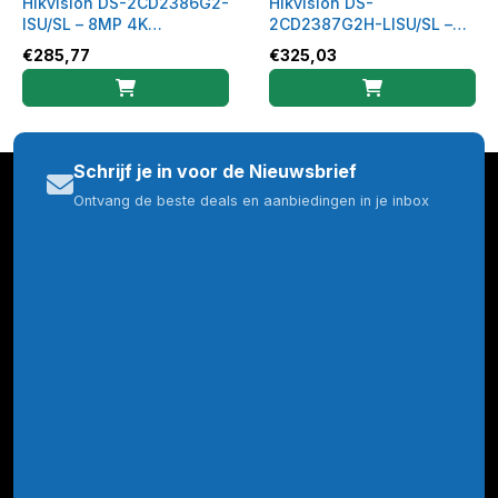
Hikvision DS-2CD2386G2-
Hikvision DS-
ISU/SL – 8MP 4K
2CD2387G2H-LISU/SL –
AcuSense Turret Camera
8MP Smart Hybrid Light
€
285,77
€
325,03
met Stroboscoop & Audio
ColorVu Turret Camera
2.8mm – 6941264088653
2.8mm – 6942160434100
Schrijf je in voor de Nieuwsbrief
Ontvang de beste deals en aanbiedingen in je inbox