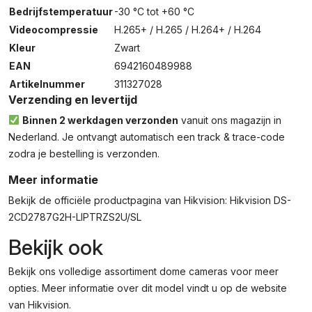
Bedrijfstemperatuur
-30 °C tot +60 °C
Videocompressie
H.265+ / H.265 / H.264+ / H.264
Kleur
Zwart
EAN
6942160489988
Artikelnummer
311327028
Verzending en levertijd
Binnen 2 werkdagen verzonden
vanuit ons magazijn in
Nederland. Je ontvangt automatisch een track & trace-code
zodra je bestelling is verzonden.
Meer informatie
Bekijk de officiële productpagina van Hikvision:
Hikvision DS-
2CD2787G2H-LIPTRZS2U/SL
Bekijk ook
Bekijk ons volledige assortiment
dome cameras
voor meer
opties. Meer informatie over dit model vindt u op de
website
van Hikvision
.