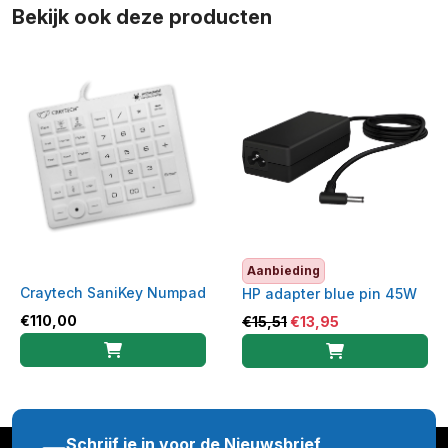
Bekijk ook deze producten
Aanbieding
Craytech SaniKey Numpad
HP adapter blue pin 45W
€
110,00
€
15,51
€
13,95
Schrijf je in voor de Nieuwsbrief