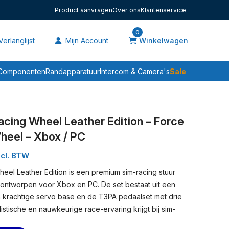
Product aanvragen
Over ons
Klantenservice
0
erlanglijst
Mijn Account
Winkelwagen
Sale
Componenten
Randapparatuur
Intercom & Camera's
cing Wheel Leather Edition – Force
heel – Xbox / PC
ncl. BTW
el Leather Edition is een premium sim-racing stuur
 ontworpen voor Xbox en PC. De set bestaat uit een
n krachtige servo base en de T3PA pedaalset met drie
stische en nauwkeurige race-ervaring krijgt bij sim-