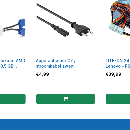
eokaart AMD
Apparaatsnoer C7 /
LITE-ON 24
0,5 GB
stroomkabel zwart
Lenovo - P
ROHS
€
4,99
€
39,99