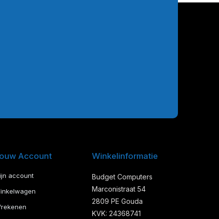
ouw Account
Winkelinformatie
ijn account
Budget Computers
Marconistraat 54
inkelwagen
2809 PE Gouda
frekenen
KVK: 24368741