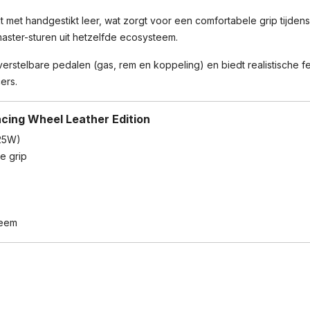
 met handgestikt leer, wat zorgt voor een comfortabele grip tijdens
ster-sturen uit hetzelfde ecosysteem.
rstelbare pedalen (gas, rem en koppeling) en biedt realistische fe
ers.
cing Wheel Leather Edition
±25W)
e grip
teem