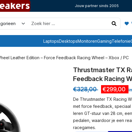
Jouw partner sinds 2005
V
Laptops
Desktops
Monitoren
Gaming
Telefonie
heel Leather Edition – Force Feedback Racing Wheel – Xbox / PC
Thrustmaster TX Ra
Feedback Racing W
€
328,00
€
299,00
i
De Thrustmaster TX Racing Whe
met force feedback, speciaal
leren GT-stuur van 28 cm, ee
pedalen, waardoor je een reali
racegames.