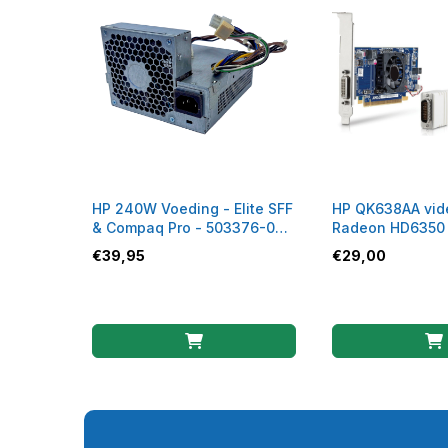
HP 240W Voeding - Elite SFF
HP QK638AA vid
& Compaq Pro - 503376-001
Radeon HD6350 
/ 508152-001
GDDR3
€
39,95
€
29,00