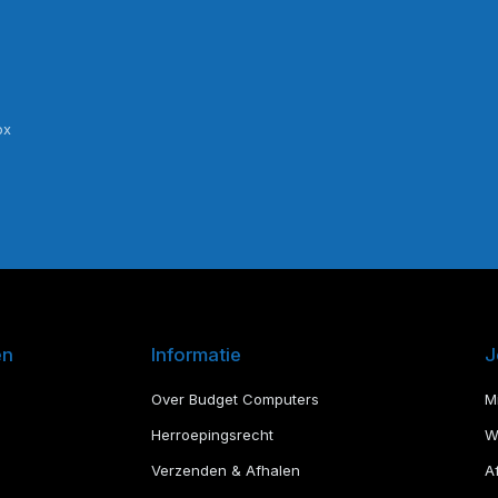
ox
en
Informatie
J
Over Budget Computers
M
Herroepingsrecht
W
Verzenden & Afhalen
A