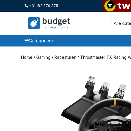
+31 182 379 375
Categorieën
Categorieen
Home
/
Gaming
/
Racesturen
/ Thrustmaster TX Racing W