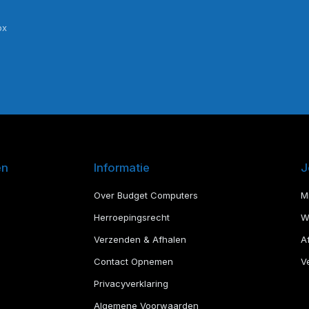
ox
en
Informatie
J
Over Budget Computers
M
Herroepingsrecht
W
Verzenden & Afhalen
A
Contact Opnemen
Ve
Privacyverklaring
Algemene Voorwaarden