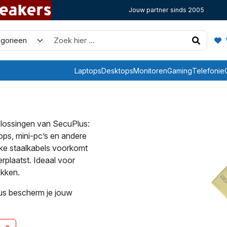
Jouw partner sinds 2005
V
Laptops
Desktops
Monitoren
Gaming
Telefonie
oplossingen van SecuPlus:
ops, mini-pc’s en andere
ke staalkabels voorkomt
plaatst. Ideaal voor
ekken.
lus bescherm je jouw