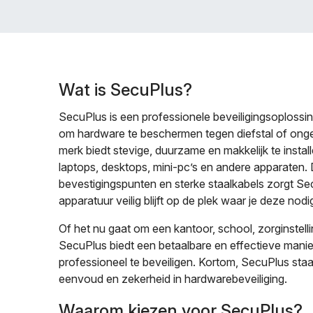
Wat is SecuPlus?
SecuPlus is een professionele beveiligingsoplossin
om hardware te beschermen tegen diefstal of onge
merk biedt stevige, duurzame en makkelijk te install
laptops, desktops, mini-pc’s en andere apparaten.
bevestigingspunten en sterke staalkabels zorgt Se
apparatuur veilig blijft op de plek waar je deze nodi
Of het nu gaat om een kantoor, school, zorginstelli
SecuPlus biedt een betaalbare en effectieve mani
professioneel te beveiligen. Kortom, SecuPlus sta
eenvoud en zekerheid in hardwarebeveiliging.
Waarom kiezen voor SecuPlus?