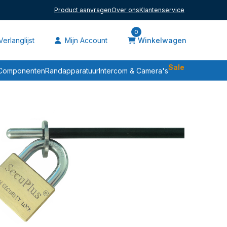
Product aanvragen
Over ons
Klantenservice
0
erlanglijst
Mijn Account
Winkelwagen
Sale
Componenten
Randapparatuur
Intercom & Camera's