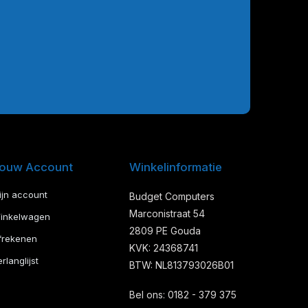
ouw Account
Winkelinformatie
ijn account
Budget Computers
Marconistraat 54
inkelwagen
2809 PE Gouda
frekenen
KVK: 24368741
rlanglijst
BTW: NL813793026B01
Bel ons: 0182 - 379 375