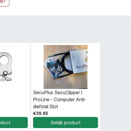
us?
SecuPlus SecuClipper I
ProLine - Computer Anti-
diefstal Slot
€39.95
oduct
Bekijk product