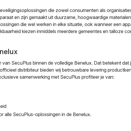
beveiligingsoplossingen die zowel consumenten als organisati
 apparaat en zijn gemaakt uit duurzame, hoogwaardige material
lossingen die wel werken in elke situatie, ook wanneer een app
chikbaarheid kiezen inmiddels meerdere gemeentes en talloze 
enelux
 van SecuPlus binnen de volledige Benelux. Dat betekent dat je 
fficieel distribiteur bieden wij betrouwbare levering productk
clusieve samenwerking met SecuPlus profiteer je van:
heid
r alle SecuPlus-oplossingen in de Benelux.