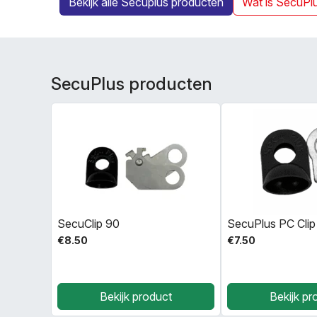
Bekijk alle Secuplus producten
Wat is SecuPl
SecuPlus producten
SecuClip 90
SecuPlus PC Clip
€8.50
€7.50
Bekijk product
Bekijk pr