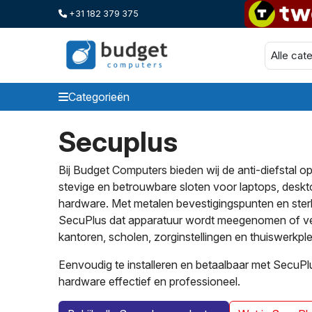
+31 182 379 375
Categorieën
Secuplus
Categorieen
Bij Budget Computers bieden wij de anti-diefstal 
stevige en betrouwbare sloten voor laptops, deskt
hardware. Met metalen bevestigingspunten en ster
SecuPlus dat apparatuur wordt meegenomen of ver
kantoren, scholen, zorginstellingen en thuiswerkpl
Eenvoudig te installeren en betaalbaar met SecuP
hardware effectief en professioneel.