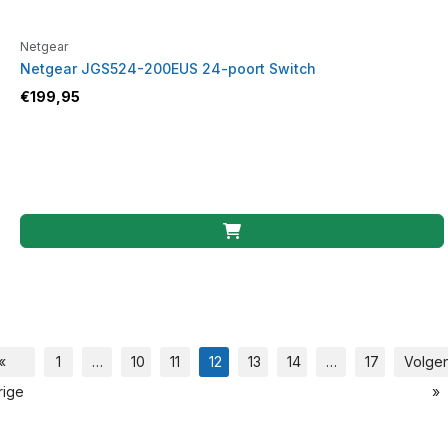
Netgear
Netgear JGS524-200EUS 24-poort Switch
€
199,95
«
1
…
10
11
12
13
14
…
17
Volge
rige
»