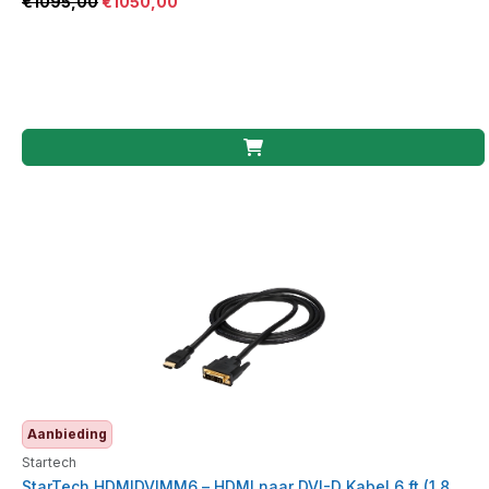
€
1095,00
€
1050,00
Aanbieding
Startech
StarTech HDMIDVIMM6 – HDMI naar DVI-D Kabel 6 ft (1,8