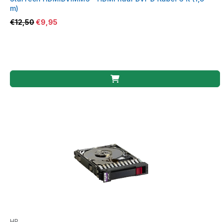
m)
€
12,50
€
9,95
HP