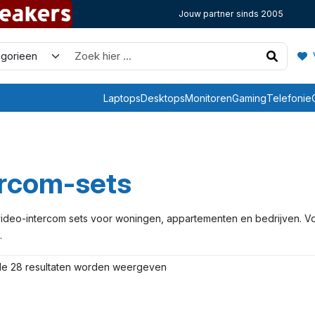
Jouw partner sinds 2005
V
Laptops
Desktops
Monitoren
Gaming
Telefonie
ercom-sets
video-intercom sets voor woningen, appartementen en bedrijven. V
.
 de 28 resultaten worden weergeven