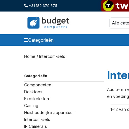
+31 182 379 375
Categorieën
Categorieen
Home
/ Intercom-sets
Int
Categorieën
Componenten
Audio- en 
Desktops
en voeding
Exoskeletten
Gaming
1–12 van
Huishoudelijke apparatuur
Intercom-sets
IP Camera's