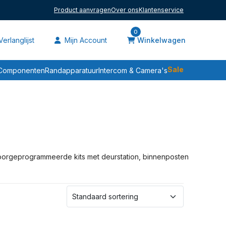
Product aanvragen
Over ons
Klantenservice
0
erlanglijst
Mijn Account
Winkelwagen
Sale
Componenten
Randapparatuur
Intercom & Camera's
oorgeprogrammeerde kits met deurstation, binnenposten