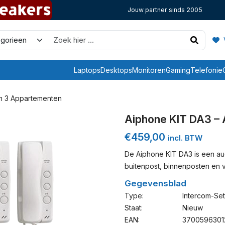
Jouw partner sinds 2005
V
Laptops
Desktops
Monitoren
Gaming
Telefonie
om 3 Appartementen
Aiphone KIT DA3 –
€
459,00
incl. BTW
De Aiphone KIT DA3 is een aud
buitenpost, binnenposten en 
Gegevensblad
Type:
Intercom-Set
Staat:
Nieuw
EAN:
3700596301