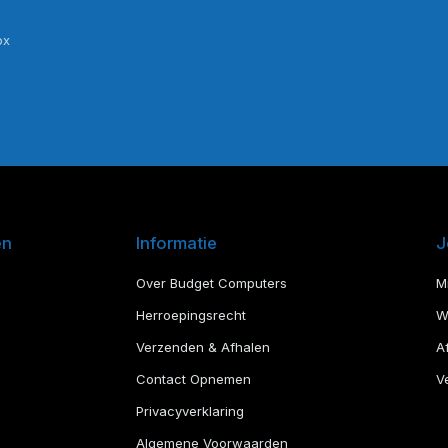
ox
en
Informatie
J
Over Budget Computers
M
Herroepingsrecht
W
Verzenden & Afhalen
A
Contact Opnemen
Ve
Privacyverklaring
Algemene Voorwaarden