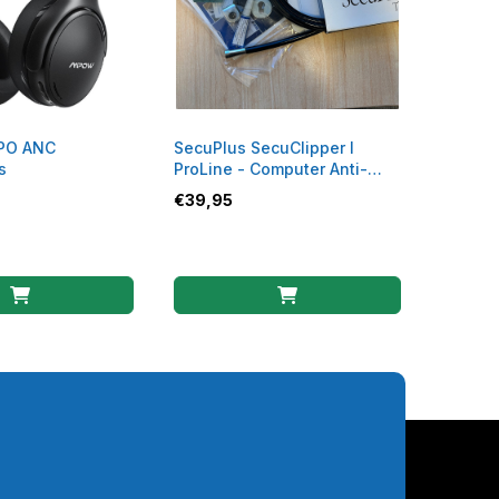
PO ANC
SecuPlus SecuClipper I
s
ProLine - Computer Anti-
diefstal Slot
€
39,95