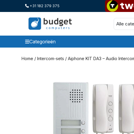
+31 182 379 375
Categorieën
Categorieen
Home
/
Intercom-sets
/ Aiphone KIT DA3 – Audio Interc