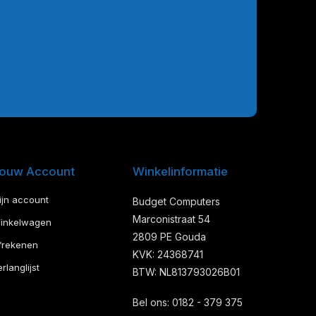
ouw Account
Winkelinformatie
ijn account
Budget Computers
Marconistraat 54
inkelwagen
2809 PE Gouda
frekenen
KVK: 24368741
rlanglijst
BTW: NL813793026B01
Bel ons: 0182 - 379 375