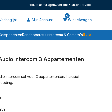
Product aanvragen
Over ons
Klantenservice
0
erlanglijst
Mijn Account
Winkelwagen
Sale
Componenten
Randapparatuur
Intercom & Camera's
 Audio Intercom 3 Appartementen
io intercom set voor 3 appartementen. Inclusief
voeding.
s
259