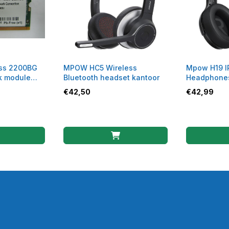
ess 2200BG
MPOW HC5 Wireless
Mpow H19 I
k module
Bluetooth headset kantoor
Headphone
€
42,50
€
42,99