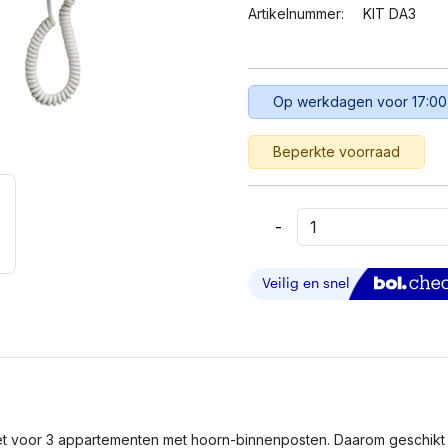
Artikelnummer:
KIT DA3
Op werkdagen voor 17:00
Beperkte voorraad
-
Aiphone
KIT
DA3
–
Audio
Intercom
3
Appartementen
Aantal
set voor 3 appartementen met hoorn-binnenposten. Daarom geschik