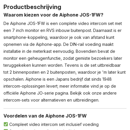
Video
Productbeschrijving
Intercom
Waarom kiezen voor de Aiphone JOS-1FW?
7"
+
De Aiphone JOS-1FW is een complete video intercom set met
Smartphone
een 7 inch monitor en RVS inbouw buitenpost. Daarnaast is er
Aantal
smartphone-koppeling, waardoor je ook van afstand kunt
opnemen via de Aiphone-app. De DIN-rail voeding maakt
installatie in de meterkast eenvoudig. Bovendien bevat de
monitor een geheugenfunctie, zodat gemiste bezoekers later
teruggekeken kunnen worden. Tevens is de set uitbreidbaar
tot 2 binnenposten en 2 buitenposten, waardoor je 'm later kunt
opschalen. Aiphone is een Japans bedrijf dat sinds 1948
intercom-oplossingen levert; meer informatie vind je op de
officiële Aiphone JO-serie pagina
. Bekijk ook onze andere
intercom-sets voor alternatieven en uitbreidingen.
Voordelen van de Aiphone JOS-1FW
Compleet video intercom set inclusief voeding