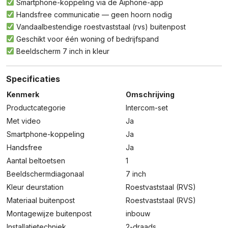
Smartphone-koppeling via de Aiphone-app
Handsfree communicatie — geen hoorn nodig
Vandaalbestendige roestvaststaal (rvs) buitenpost
Geschikt voor één woning of bedrijfspand
Beeldscherm 7 inch in kleur
Specificaties
Kenmerk
Omschrijving
Productcategorie
Intercom-set
Met video
Ja
Smartphone-koppeling
Ja
Handsfree
Ja
Aantal beltoetsen
1
Beeldschermdiagonaal
7 inch
Kleur deurstation
Roestvaststaal (RVS)
Materiaal buitenpost
Roestvaststaal (RVS)
Montagewijze buitenpost
inbouw
Installatietechniek
2-draads