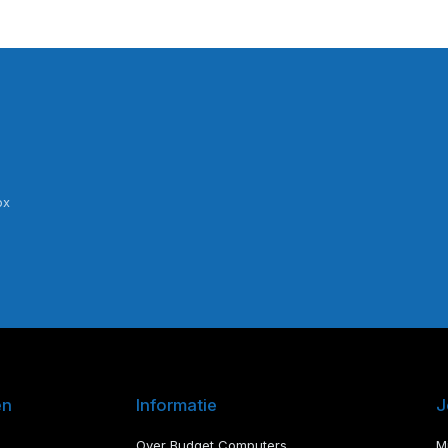
ox
en
Informatie
J
Over Budget Computers
M