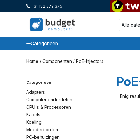
+31 182 379 375
Categorieën
Categorieen
Home
/
Componenten
/ PoE-Injectors
PoE
Categorieën
Adapters
Enig resul
Computer onderdelen
CPU's & Processoren
Kabels
Koeling
Moederborden
PC-behuizingen