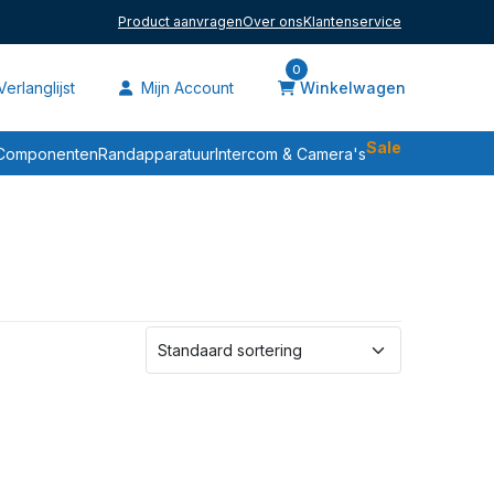
Product aanvragen
Over ons
Klantenservice
0
erlanglijst
Mijn Account
Winkelwagen
Sale
Componenten
Randapparatuur
Intercom & Camera's