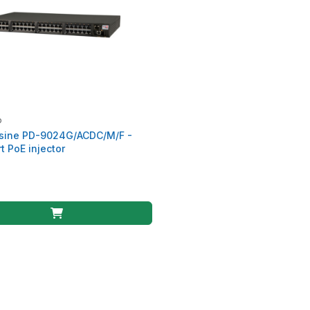
p
sine PD-9024G/ACDC/M/F -
t PoE injector