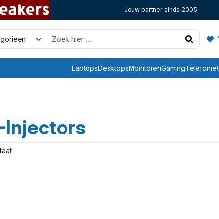
Jouw partner sinds 2005
V
Laptops
Desktops
Monitoren
Gaming
Telefonie
-Injectors
taat