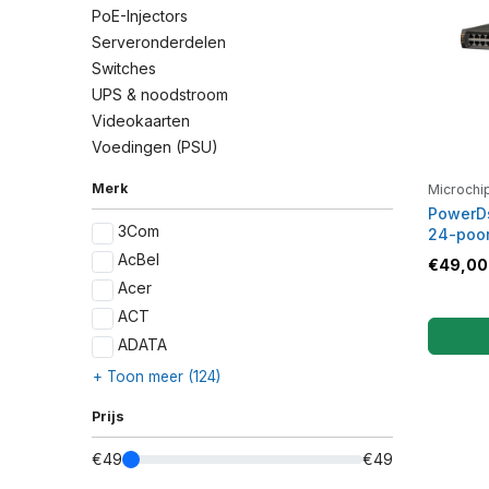
PoE-Injectors
Serveronderdelen
Switches
UPS & noodstroom
Videokaarten
Voedingen (PSU)
Merk
Microchi
PowerD
3Com
24-poor
AcBel
€
49,00
Acer
ACT
ADATA
+ Toon meer (124)
Prijs
€49
€49