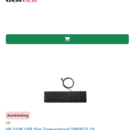
€
24,94
€
14,95
Aanbieding
HP
HP 320K USB Slim Toetsenbord QWERTY US