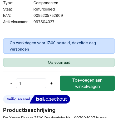
Type:
Componenten
Staat:
Refurbished
EAN:
0095205752809
Artikelnummer:
097S04027
Op werkdagen voor 17:00 besteld, dezelfde dag
verzonden
Op voorraad
Toevoegen aan
-
+
Xerox
winkelwagen
Phaser
7500
Productivity
Kit
Productbeschrijving
-
De Xerox Phaser 7500 Productivity Kit - 097S04027 is een