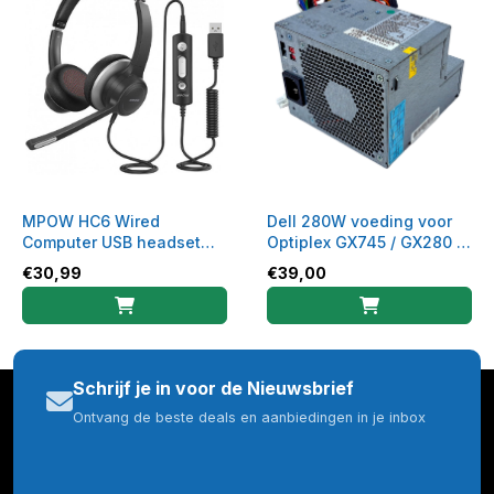
MPOW HC6 Wired
Dell 280W voeding voor
Computer USB headset
Optiplex GX745 / GX280 /
kantoor
GX620 - H280P-00
€
30,99
€
39,00
Schrijf je in voor de Nieuwsbrief
Ontvang de beste deals en aanbiedingen in je inbox