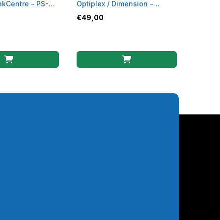
kCentre - PS-
Optiplex / Dimension -
U5427 - PS-5161-7DS
€
49,00