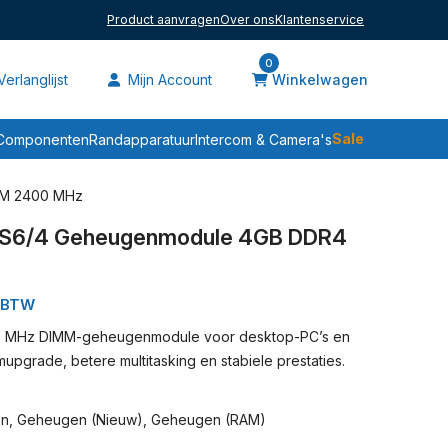
Product aanvragen
Over ons
Klantenservice
0
erlanglijst
Mijn Account
Winkelwagen
Sale
Componenten
Randapparatuur
Intercom & Camera's
AM 2400 MHz
S6/4 Geheugenmodule 4GB DDR4
. BTW
 MHz DIMM-geheugenmodule voor desktop-PC’s en
upgrade, betere multitasking en stabiele prestaties.
en
,
Geheugen (nieuw)
,
Geheugen (RAM)