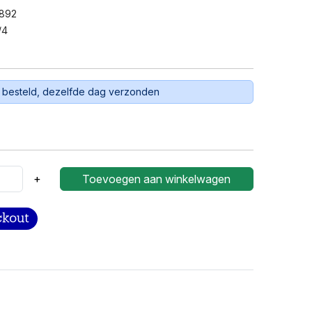
892
/4
 besteld, dezelfde dag verzonden
+
Toevoegen aan winkelwagen