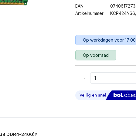
EAN:
0740617273
Artikelnummer:
KCP424NS6
Op werkdagen voor 17:00
Op voorraad
-
Kingston
KCP424NS6/4
Geheugenmodule
4GB
DDR4
RAM
2400
MHz
Aantal
4GB DDR4-2400)?