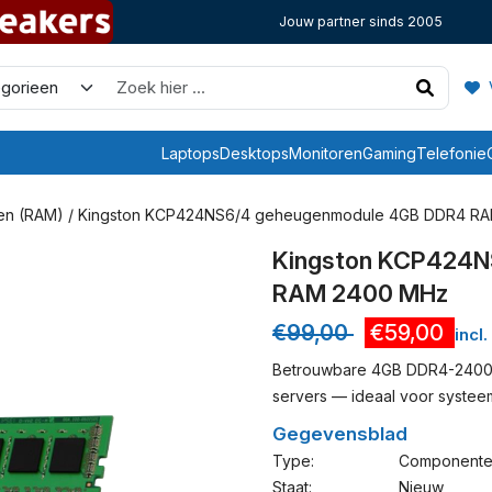
Jouw partner sinds 2005
V
Laptops
Desktops
Monitoren
Gaming
Telefonie
en (RAM)
/ Kingston KCP424NS6/4 geheugenmodule 4GB DDR4 R
Kingston KCP424N
RAM 2400 MHz
€
99,00
€
59,00
incl
Betrouwbare 4GB DDR4-2400
servers — ideaal voor systeem
Gegevensblad
Type:
Component
Staat:
Nieuw