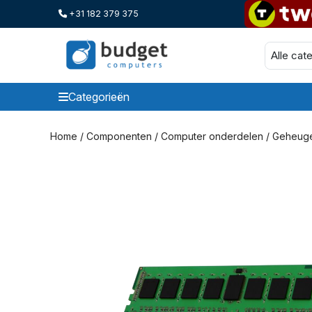
+31 182 379 375
Categorieën
Categorieen
Home
/
Componenten
/
Computer onderdelen
/
Geheug