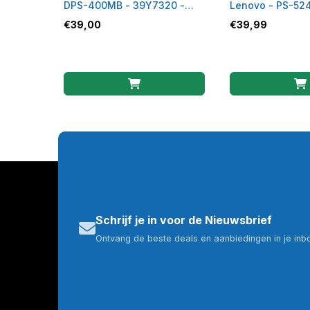
DPS-400MB - 39Y7320 -
Lenovo - PS-52
39Y7321
ROHS
€
39,00
€
39,99
Schrijf je in voor de Nieuwsbrief
Ontvang de beste deals en aanbiedingen in je inb