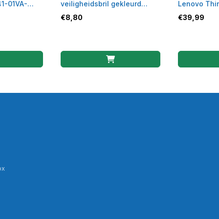
41-01VA-
veiligheidsbril gekleurd
Lenovo Thin
montuur
5281-01VF
€
8,80
€
39,99
ox