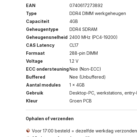
EAN
0740617273892
Type
DDR4 DIMM werkgeheugen
Capaciteit
4GB
Geheugentype
DDR4 SDRAM
Geheugensnelheid
2400 MHz (PC4-19200)
CAS Latency
CL17
Formaat
288-pin DIMM
Voltage
1.2 V
ECC ondersteuning
Nee (Non-ECC)
Buffered
Nee (Unbuffered)
Aantal modules
1 × 4GB
Gebruik
Desktop-PC, werkstations, entry-
Kleur
Groen PCB
Ophalen of verzenden
Voor 17:00 besteld = dezelfde werkdag verzonden