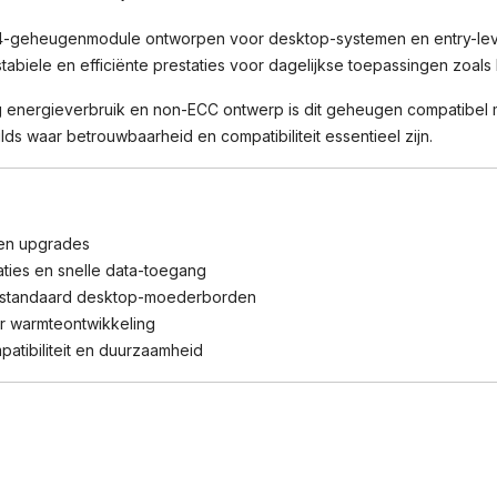
geheugenmodule ontworpen voor desktop-systemen en entry-leve
biele en efficiënte prestaties voor dagelijkse toepassingen zoals k
aag energieverbruik en non-ECC ontwerp is dit geheugen compatibe
s waar betrouwbaarheid en compatibiliteit essentieel zijn.
 en upgrades
aties en snelle data-toegang
 standaard desktop-moederborden
er warmteontwikkeling
atibiliteit en duurzaamheid