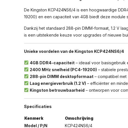
De Kingston KCP424NS6/4 is een hoogwaardige DDR4-
19200) en een capaciteit van 4GB biedt deze module sta
Dankzij het standaard 288-pin DIMM-formaat, 1.2 V l
is een uitstekende keuze voor upgrades of nieuwe build
Unieke voordelen van de Kingston KCP424NS6/4
4GB DDR4-capaciteit
– ideaal voor basisgebruik
2400 MHz snelheid (PC4-19200)
– stabiele prest
288-pin DIMM desktopformaat
– compatibel met
Laag energieverbruik (1.2 V)
– efficiënter en mind
Kingston betrouwbaarheid
– ontworpen voor comp
Specificaties
Kenmerk
Omschrijving
Model / P/N
KCP424NS6/4