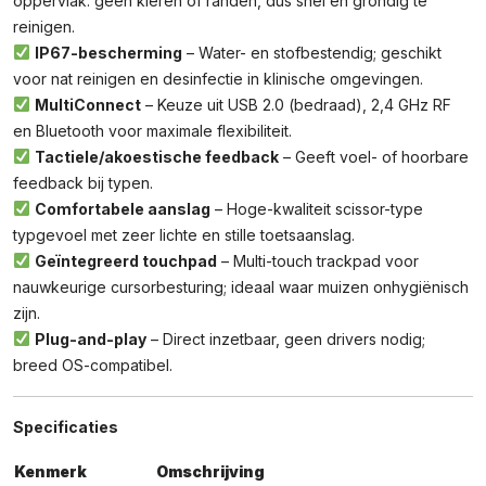
oppervlak: geen kieren of randen, dus snel en grondig te
reinigen.
IP67-bescherming
– Water- en stofbestendig; geschikt
voor nat reinigen en desinfectie in klinische omgevingen.
MultiConnect
– Keuze uit USB 2.0 (bedraad), 2,4 GHz RF
en Bluetooth voor maximale flexibiliteit.
Tactiele/akoestische feedback
– Geeft voel- of hoorbare
feedback bij typen.
Comfortabele aanslag
– Hoge-kwaliteit scissor-type
typgevoel met zeer lichte en stille toetsaanslag.
Geïntegreerd touchpad
– Multi-touch trackpad voor
nauwkeurige cursorbesturing; ideaal waar muizen onhygiënisch
zijn.
Plug-and-play
– Direct inzetbaar, geen drivers nodig;
breed OS-compatibel.
Specificaties
Kenmerk
Omschrijving