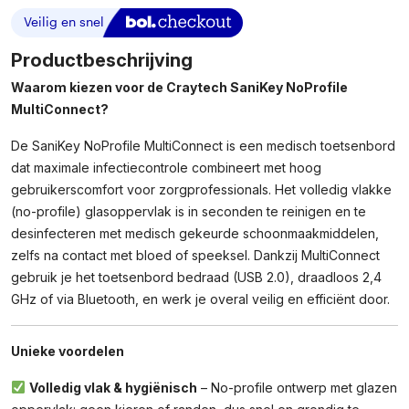
NoProfile
MultiConnect
-
Productbeschrijving
Hygiënisch
Waarom kiezen voor de Craytech SaniKey NoProfile
Toetsenbord
MultiConnect?
Aantal
De SaniKey NoProfile MultiConnect is een medisch toetsenbord
dat maximale infectiecontrole combineert met hoog
gebruikerscomfort voor zorgprofessionals. Het volledig vlakke
(no-profile) glasoppervlak is in seconden te reinigen en te
desinfecteren met medisch gekeurde schoonmaakmiddelen,
zelfs na contact met bloed of speeksel. Dankzij MultiConnect
gebruik je het toetsenbord bedraad (USB 2.0), draadloos 2,4
GHz of via Bluetooth, en werk je overal veilig en efficiënt door.
Unieke voordelen
Volledig vlak & hygiënisch
– No-profile ontwerp met glazen