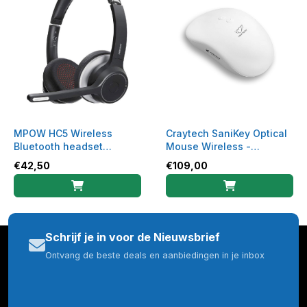
MPOW HC5 Wireless
Craytech SaniKey Optical
Bluetooth headset
Mouse Wireless -
kantoor
hygiënische muis
€
42,50
€
109,00
Schrijf je in voor de Nieuwsbrief
Ontvang de beste deals en aanbiedingen in je inbox