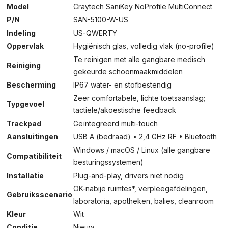
Model
Craytech SaniKey NoProfile MultiConnect
P/N
SAN-5100-W-US
Indeling
US-QWERTY
Oppervlak
Hygiënisch glas, volledig vlak (no-profile)
Te reinigen met alle gangbare medisch
Reiniging
gekeurde schoonmaakmiddelen
Bescherming
IP67 water- en stofbestendig
Zeer comfortabele, lichte toetsaanslag;
Typgevoel
tactiele/akoestische feedback
Trackpad
Geïntegreerd multi-touch
Aansluitingen
USB A (bedraad) • 2,4 GHz RF • Bluetooth
Windows / macOS / Linux (alle gangbare
Compatibiliteit
besturingssystemen)
Installatie
Plug-and-play, drivers niet nodig
OK-nabije ruimtes*, verpleegafdelingen,
Gebruiksscenario
laboratoria, apotheken, balies, cleanroom
Kleur
Wit
Conditie
Nieuw