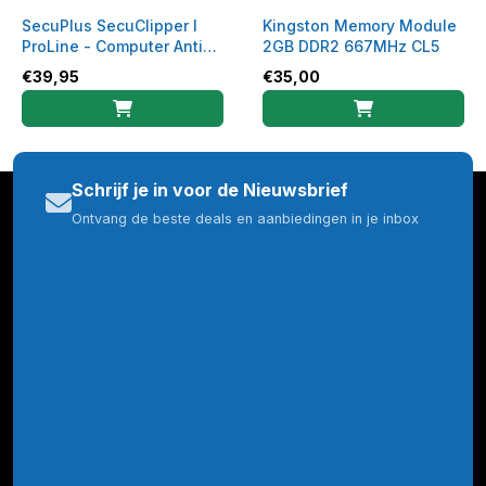
SecuPlus SecuClipper I
Kingston Memory Module
ProLine - Computer Anti-
2GB DDR2 667MHz CL5
diefstal Slot
€
39,95
€
35,00
Schrijf je in voor de Nieuwsbrief
Ontvang de beste deals en aanbiedingen in je inbox