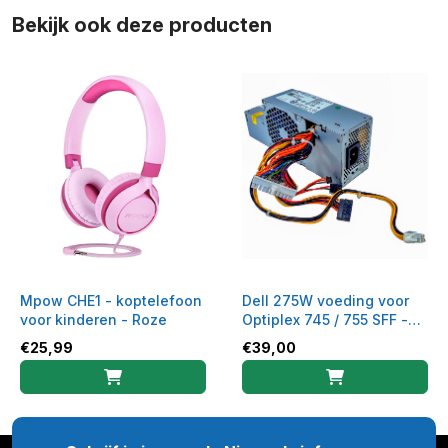
Bekijk ook deze producten
Mpow CHE1 - koptelefoon
Dell 275W voeding voor
voor kinderen - Roze
Optiplex 745 / 755 SFF -
H275E-00 - 0FR619
€
25,99
€
39,00