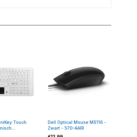
aniKey Touch
Dell Optical Mouse MS116 -
ënisch
Zwart - 570-AAIR
d
€
12,99