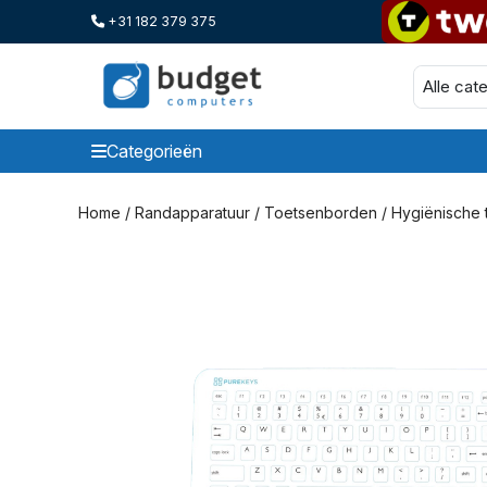
+31 182 379 375
Categorieën
Categorieen
Home
/
Randapparatuur
/
Toetsenborden
/
Hygiënische