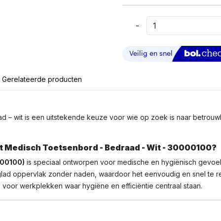
-
Purekeys
Compact
–
Medisch
Toetsenbord
Gerelateerde producten
–
Bedraad
–
Wit
 wit is een uitstekende keuze voor wie op zoek is naar betrouwbare
Aantal
 Medisch Toetsenbord - Bedraad - Wit - 30000100?
000100)
is speciaal ontworpen voor medische en hygiënisch gevoel
g glad oppervlak zonder naden, waardoor het eenvoudig en snel te r
voor werkplekken waar hygiëne en efficiëntie centraal staan.