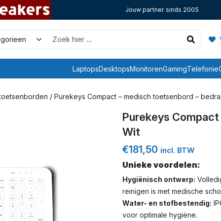
Jouw partner sinds 2005
V
Laptops
Desktops
Monitoren
Gaming
Telefonie
 toetsenborden
/ Purekeys Compact – medisch toetsenbord – bedraa
Purekeys Compact 
Wit
€
181,50
incl. BTW
Unieke voordelen:
Hygiënisch ontwerp:
Volledi
reinigen is met medische sc
Water- en stofbestendig:
IP
voor optimale hygiëne.