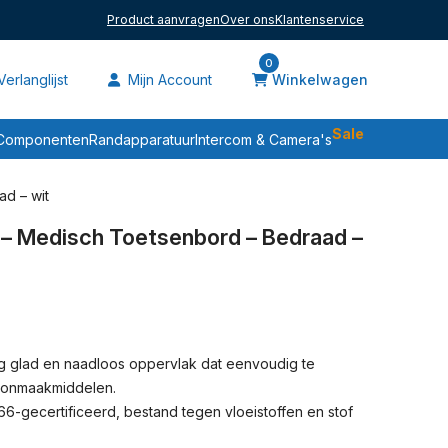
Product aanvragen
Over ons
Klantenservice
0
erlanglijst
Mijn Account
Winkelwagen
Sale
Componenten
Randapparatuur
Intercom & Camera's
d – wit
– Medisch Toetsenbord – Bedraad –
g glad en naadloos oppervlak dat eenvoudig te
hoonmaakmiddelen.
66-gecertificeerd, bestand tegen vloeistoffen en stof