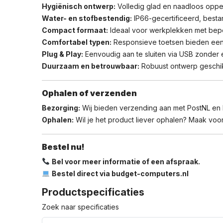
Hygiënisch ontwerp:
Volledig glad en naadloos oppe
Water- en stofbestendig:
IP66-gecertificeerd, bestan
Compact formaat:
Ideaal voor werkplekken met beperk
Comfortabel typen:
Responsieve toetsen bieden een pr
Plug & Play:
Eenvoudig aan te sluiten via USB zonder e
Duurzaam en betrouwbaar:
Robuust ontwerp geschikt
Ophalen of verzenden
Bezorging:
Wij bieden verzending aan met PostNL en
Ophalen:
Wil je het product liever ophalen? Maak voora
Bestel nu!
Bel voor meer informatie of een afspraak.
Bestel direct via budget-computers.nl
Productspecificaties
Zoek naar specificaties