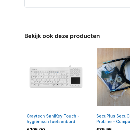
Bekijk ook deze producten
Craytech SaniKey Touch -
SecuPlus SecuCl
hygiënisch toetsenbord
ProLine - Comput
diefstal Slot
€
205,00
€
39,95