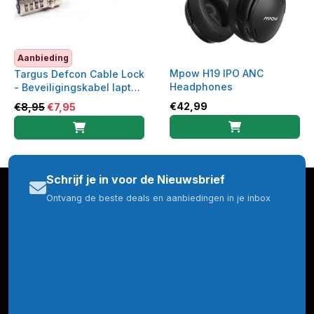
Aanbieding
Mpow H19 IPO ANC
Targus Defcon Cable Lock
Headphones
- Beveiligingskabel laptop
- PA410E
€
42,99
€
8,95
€
7,95
Schrijf je in voor de Nieuwsbrief
Ontvang de beste deals en aanbiedingen in je inbox