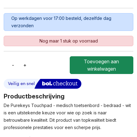
Op werkdagen voor 17:00 besteld, dezelfde dag
verzonden
Nog maar 1 stuk op voorraad
Toevoegen aan
-
+
Purekeys
winkelwagen
Touchpad
-
Medisch
Toetsenbord
Productbeschrijving
-
De Purekeys Touchpad - medisch toetsenbord - bedraad - wit
Bedraad
is een uitstekende keuze voor wie op zoek is naar
-
Wit
betrouwbare kwaliteit. Dit product van topkwaliteit biedt
Aantal
professionele prestaties voor een scherpe prijs.