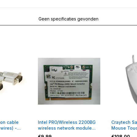
Geen specificaties gevonden
on cable
Intel PRO/Wireless 2200BG
Craytech Sa
 wires) -
wireless network module
Mouse Touc
WLAN
muis
€
9,99
€
108,00