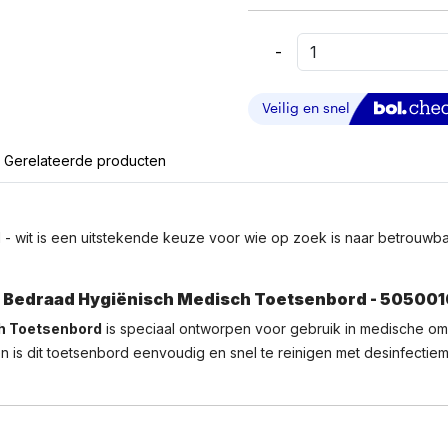
-
Purekeys
Fullsize
-
Medisch
Toetsenbord
Gerelateerde producten
-
Bedraad
-
Wit
 wit is een uitstekende keuze voor wie op zoek is naar betrouwbare 
Aantal
ze Bedraad Hygiënisch Medisch Toetsenbord - 50500
ch Toetsenbord
is speciaal ontworpen voor gebruik in medische om
is dit toetsenbord eenvoudig en snel te reinigen met desinfectiem