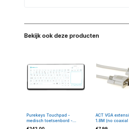
Bekijk ook deze producten
Purekeys Touchpad -
ACT VGA extensi
medisch toetsenbord -
1.8M (no coaxial
bedraad - wit
AK3225
€
242,00
€
7,99