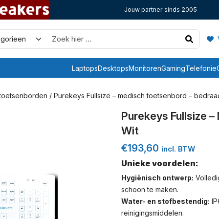
Jouw partner sinds 2005
V
Laptops
Desktops
Monitoren
Gaming
Telefonie
 toetsenborden
/ Purekeys Fullsize – medisch toetsenbord – bedraad
Purekeys Fullsize 
Wit
€
193,60
incl. BTW
Unieke voordelen:
Hygiënisch ontwerp:
Volledi
schoon te maken.
Water- en stofbestendig:
IP
reinigingsmiddelen.