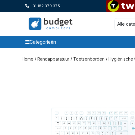
+31 182 379 375
Categorieën
Categorieen
Home
/
Randapparatuur
/
Toetsenborden
/
Hygiënische