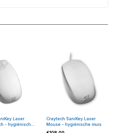
niKey Laser
Craytech SaniKey Laser
h - hygiënische
Mouse - hygiënische muis
€
108,00