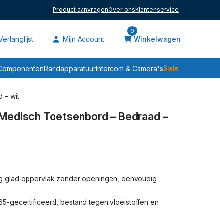
Product aanvragen
Over ons
Klantenservice
0
erlanglijst
Mijn Account
Winkelwagen
Sale
Componenten
Randapparatuur
Intercom & Camera's
 – wit
– Medisch Toetsenbord – Bedraad –
g glad oppervlak zonder openingen, eenvoudig
65-gecertificeerd, bestand tegen vloeistoffen en