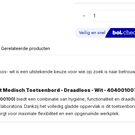
-
Purekeys
Compact
-
Medisch
Toetsenbord
Gerelateerde producten
-
Draadloos-
Wit
Aantal
- wit is een uitstekende keuze voor wie op zoek is naar betrouwbar
 Medisch Toetsenbord - Draadloos - Wit - 40400100
400100)
biedt een combinatie van hygiëne, functionaliteit en draa
laboratoria. Dankzij het volledig gladde oppervlak is dit toetsenb
gt voor maximale flexibiliteit en een opgeruimde werkplek.