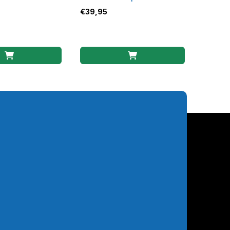
it
diefstal Slot
€
39,95