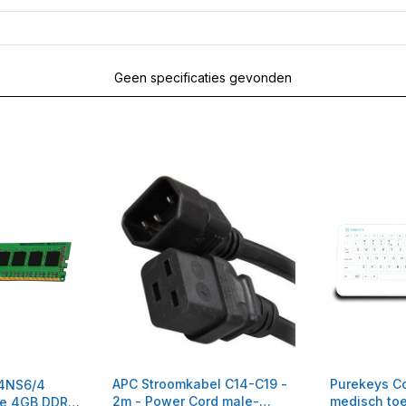
Geen specificaties gevonden
APC Stroomkabel C14-C19 -
Purekeys C
24NS6/4
2m - Power Cord male-
medisch toe
e 4GB DDR4