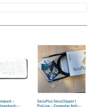
ompact –
SecuPlus SecuClipper I
tsenbord –
ProLine - Computer Anti-