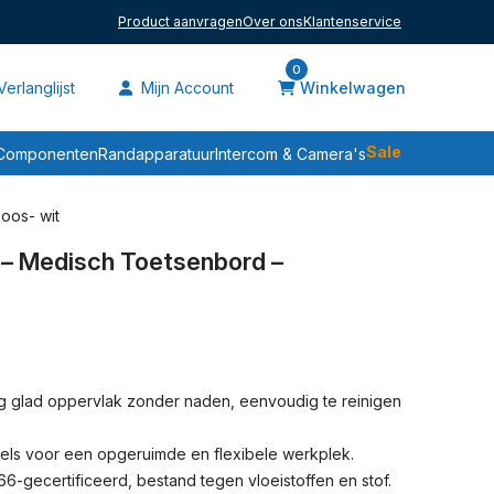
Product aanvragen
Over ons
Klantenservice
0
erlanglijst
Mijn Account
Winkelwagen
Sale
Componenten
Randapparatuur
Intercom & Camera's
oos- wit
– Medisch Toetsenbord –
g glad oppervlak zonder naden, eenvoudig te reinigen
ls voor een opgeruimde en flexibele werkplek.
66-gecertificeerd, bestand tegen vloeistoffen en stof.