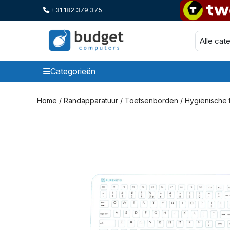
+31 182 379 375
Categorieën
Categorieen
Home
/
Randapparatuur
/
Toetsenborden
/
Hygiënische