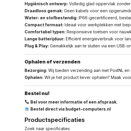
Hygiënisch ontwerp:
Volledig glad oppervlak zonder
Draadloos gemak:
Geen kabels voor een opgeruimde 
Water- en stofbestendig:
IP66-gecertificeerd, bestan
Compact formaat:
Ideaal voor werkplekken met beperk
Comfortabel typen:
Responsieve toetsen voor nauwkeur
Lange batterijduur:
Efficiënt energieverbruik voor la
Plug & Play:
Gemakkelijk aan te sluiten via een USB-on
Ophalen of verzenden
Bezorging:
Wij bieden verzending aan met PostNL en
Ophalen:
Wil je het product liever ophalen? Maak voora
Bestel nu!
Bel voor meer informatie of een afspraak.
Bestel direct via budget-computers.nl
Productspecificaties
Zoek naar specificaties