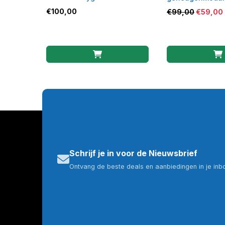
toetsenbord
RAM 2400 MHz
€
100,00
€
99,00
€
59,00
Schrijf je in voor de Nieuwsbrief
Ontvang de beste deals en aanbiedingen in je inb