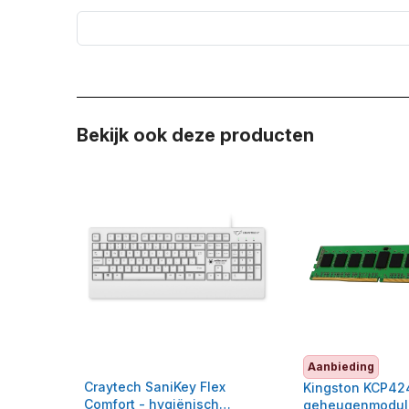
Bekijk ook deze producten
Aanbieding
Craytech SaniKey Flex
Kingston KCP4
Comfort - hygiënisch
geheugenmodul