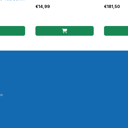
female - AP9878
bedraad – w
€
14,99
€
181,50
ox