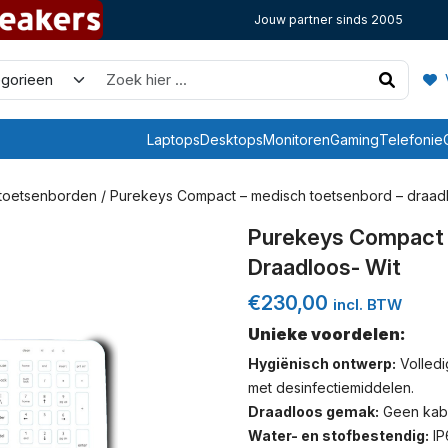
Jouw partner sinds 2005
V
Laptops
Desktops
Monitoren
Gaming
Telefonie
 toetsenborden
/ Purekeys Compact – medisch toetsenbord – draadl
Purekeys Compact 
Draadloos- Wit
€
230,00
incl. BTW
Unieke voordelen:
Hygiënisch ontwerp:
Volledi
met desinfectiemiddelen.
Draadloos gemak:
Geen kabe
Water- en stofbestendig:
IP