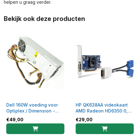
helpen u graag verder.
Bekijk ook deze producten
Dell 160W voeding voor
HP QK638AA videokaart
Optiplex / Dimension -
AMD Radeon HD6350 0,5
U5427 - PS-5161-7DS
GB GDDR3
€
49,00
€
29,00