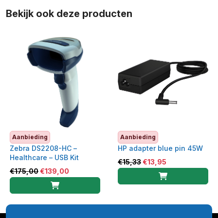
Bekijk ook deze producten
Aanbieding
Aanbieding
Zebra DS2208-HC –
HP adapter blue pin 45W
Healthcare – USB Kit
€
15,33
€
13,95
€
175,00
€
139,00