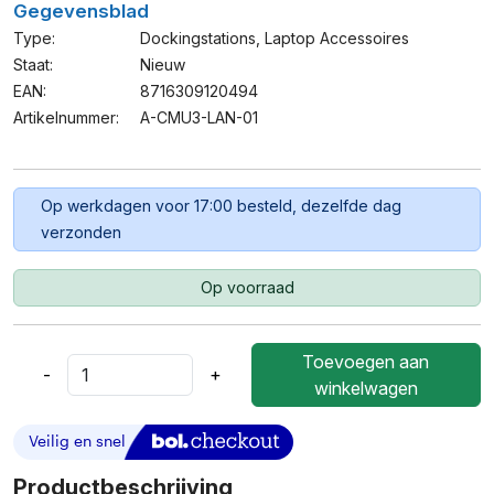
Gegevensblad
Type:
Dockingstations
,
Laptop Accessoires
Staat:
Nieuw
EAN:
8716309120494
Artikelnummer:
A-CMU3-LAN-01
Op werkdagen voor 17:00 besteld, dezelfde dag
verzonden
Op voorraad
Toevoegen aan
-
+
Cablexpert
winkelwagen
A-
CMU3-
LAN-
01
Productbeschrijving