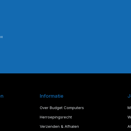
ox
en
Informatie
J
Over Budget Computers
M
Herroepingsrecht
W
Verzenden & Afhalen
A