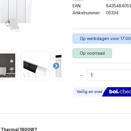
EAN:
8435484053
Artikelnummer:
05334
Op werkdagen voor 17:00
Op voorraad
-
Cecotec
ReadyWarm
2500
Thermal
–
1800W
Digitale
Convectorkachel
Aantal
0 Thermal 1800W?