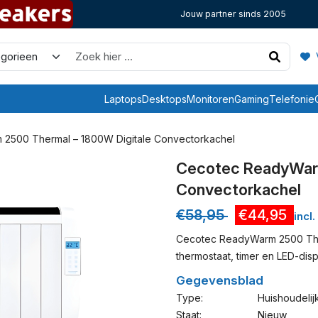
Jouw partner sinds 2005
V
Laptops
Desktops
Monitoren
Gaming
Telefonie
2500 Thermal – 1800W Digitale Convectorkachel
Cecotec ReadyWarm
Convectorkachel
€
58,95
€
44,95
incl
Cecotec ReadyWarm 2500 The
thermostaat, timer en LED-displ
Gegevensblad
Type:
Huishoudelij
Staat:
Nieuw