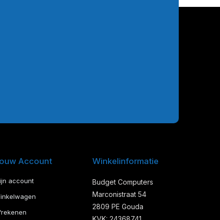
ouw Account
Winkelinformatie
ijn account
Budget Computers
Marconistraat 54
inkelwagen
2809 PE Gouda
frekenen
KVK: 24368741