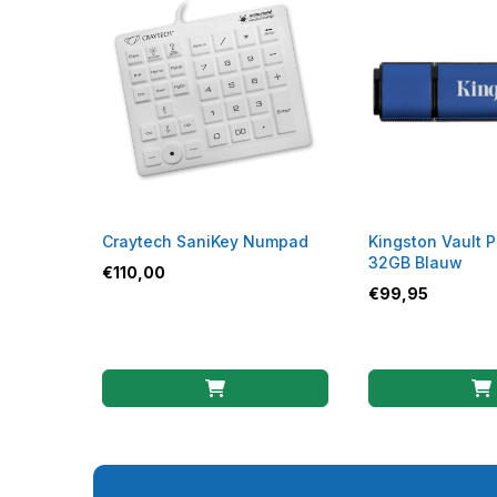
Craytech SaniKey Numpad
Kingston Vault P
32GB Blauw
€
110,00
€
99,95