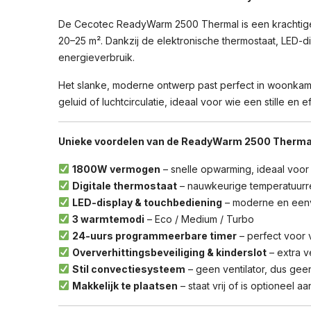
De Cecotec ReadyWarm 2500 Thermal is een krachtige d
20–25 m². Dankzij de elektronische thermostaat, LED-
energieverbruik.
Het slanke, moderne ontwerp past perfect in woonkame
geluid of luchtcirculatie, ideaal voor wie een stille en 
Unieke voordelen van de ReadyWarm 2500 Therma
1800W vermogen
– snelle opwarming, ideaal voor
Digitale thermostaat
– nauwkeurige temperatuurre
LED-display & touchbediening
– moderne en een
3 warmtemodi
– Eco / Medium / Turbo
24-uurs programmeerbare timer
– perfect voor 
Oververhittingsbeveiliging & kinderslot
– extra v
Stil convectiesysteem
– geen ventilator, dus geen
Makkelijk te plaatsen
– staat vrij of is optioneel 