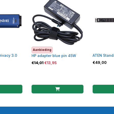
Aanbieding
rivacy 3.0
ATEN Stand
HP adapter blue pin 45W
€
49,00
€
14,01
€
13,95