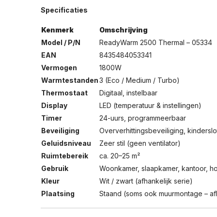
Specificaties
Kenmerk
Omschrijving
Model / P/N
ReadyWarm 2500 Thermal – 05334
EAN
8435484053341
Vermogen
1800W
Warmtestanden
3 (Eco / Medium / Turbo)
Thermostaat
Digitaal, instelbaar
Display
LED (temperatuur & instellingen)
Timer
24-uurs, programmeerbaar
Beveiliging
Oververhittingsbeveiliging, kinderslo
Geluidsniveau
Zeer stil (geen ventilator)
Ruimtebereik
ca. 20–25 m²
Gebruik
Woonkamer, slaapkamer, kantoor, ho
Kleur
Wit / zwart (afhankelijk serie)
Plaatsing
Staand (soms ook muurmontage – afha