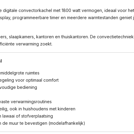
igitale convectorkachel met 1800 watt vermogen, ideaal voor het 
display, programmeerbare timer en meerdere warmtestanden geniet 
rs, slaapkamers, kantoren en thuiskantoren. De convectietechniek
efficiënte verwarming zoekt.
l
 middelgrote ruimtes
geling voor optimaal comfort
voudige bediening
vaste verwarmingsroutines
eilig, ook in huishoudens met kinderen
 lawaai of stofverplaatsing
aan de muur te bevestigen (modelafhankelijk)