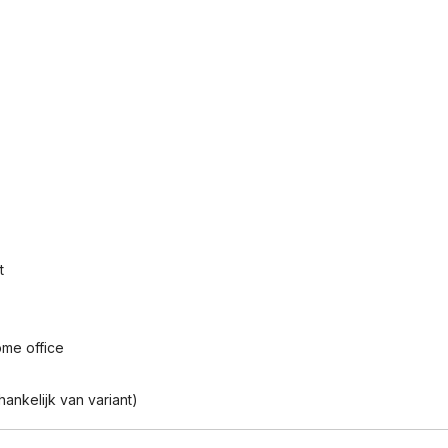
t
me office
nkelijk van variant)