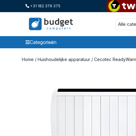
+31 182 379 375
Categorieën
Categorieen
Home
/
Huishoudelijke apparatuur
/ Cecotec ReadyWarm 