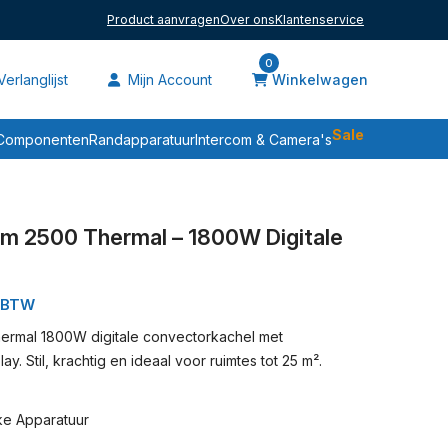
Product aanvragen
Over ons
Klantenservice
0
erlanglijst
Mijn Account
Winkelwagen
Sale
Componenten
Randapparatuur
Intercom & Camera's
 2500 Thermal – 1800W Digitale
. BTW
rmal 1800W digitale convectorkachel met
ay. Stil, krachtig en ideaal voor ruimtes tot 25 m².
ke Apparatuur