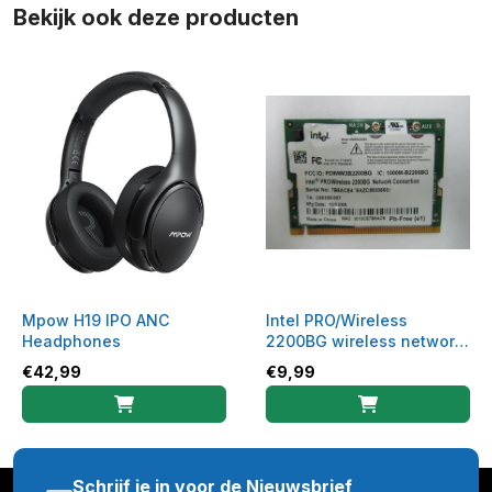
Bekijk ook deze producten
Mpow H19 IPO ANC
Intel PRO/Wireless
Headphones
2200BG wireless network
module WLAN
€
42,99
€
9,99
Schrijf je in voor de Nieuwsbrief