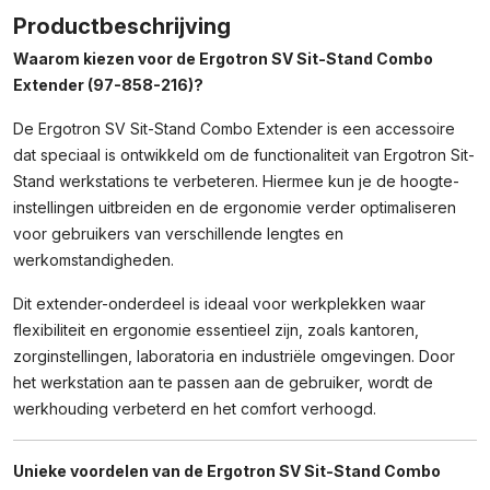
Combo
Productbeschrijving
Extender
Waarom kiezen voor de Ergotron SV Sit-Stand Combo
–
Extender (97-858-216)?
97-
858-
De Ergotron SV Sit-Stand Combo Extender is een accessoire
216
–
dat speciaal is ontwikkeld om de functionaliteit van Ergotron Sit-
Werkstation
Stand werkstations te verbeteren. Hiermee kun je de hoogte-
Extender
instellingen uitbreiden en de ergonomie verder optimaliseren
Aantal
voor gebruikers van verschillende lengtes en
werkomstandigheden.
Dit extender-onderdeel is ideaal voor werkplekken waar
flexibiliteit en ergonomie essentieel zijn, zoals kantoren,
zorginstellingen, laboratoria en industriële omgevingen. Door
het werkstation aan te passen aan de gebruiker, wordt de
werkhouding verbeterd en het comfort verhoogd.
Unieke voordelen van de Ergotron SV Sit-Stand Combo