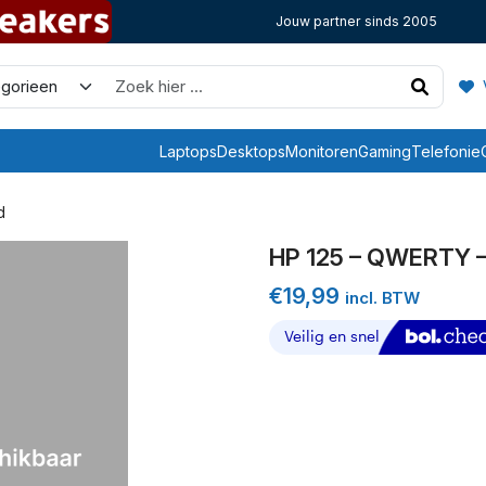
Jouw partner sinds 2005
V
Laptops
Desktops
Monitoren
Gaming
Telefonie
d
HP 125 – QWERTY –
€
19,99
incl. BTW