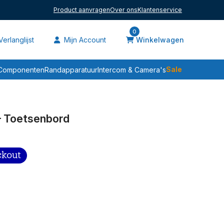
Product aanvragen
Over ons
Klantenservice
0
erlanglijst
Mijn Account
Winkelwagen
Sale
Componenten
Randapparatuur
Intercom & Camera's
 Toetsenbord