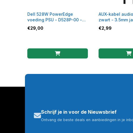
Dell 528W PowerEdge
AUX-kabel audio
voeding PSU - D528P-00 -
zwart - 3.5mm j
0NT154
€
29,00
€
2,99
Schrijf je in voor de Nieuwsbrief
Ontvang de beste deals en aanbiedingen in je inb