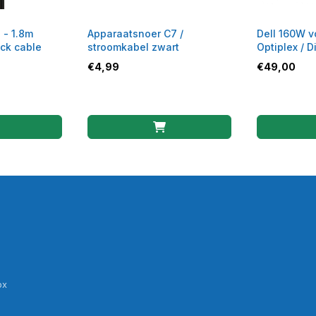
 - 1.8m
Apparaatsnoer C7 /
Dell 160W v
ack cable
stroomkabel zwart
Optiplex / 
U5427 - PS
€
4,99
€
49,00
ox