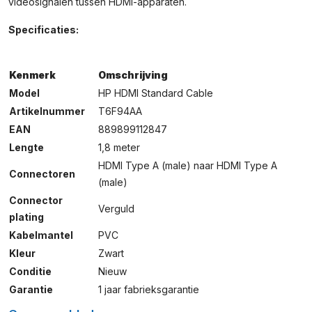
videosignalen tussen HDMI-apparaten.
Specificaties:
Kenmerk
Omschrijving
Model
HP HDMI Standard Cable
Artikelnummer
T6F94AA
EAN
889899112847
Lengte
1,8 meter
HDMI Type A (male) naar HDMI Type A
Connectoren
(male)
Connector
Verguld
plating
Kabelmantel
PVC
Kleur
Zwart
Conditie
Nieuw
Garantie
1 jaar fabrieksgarantie