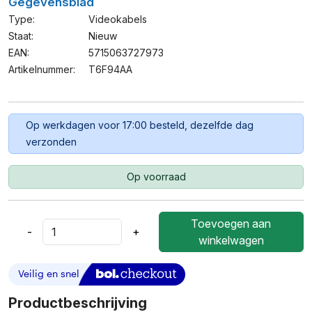
Gegevensblad
Type:
Videokabels
Staat:
Nieuw
EAN:
5715063727973
Artikelnummer:
T6F94AA
Op werkdagen voor 17:00 besteld, dezelfde dag
verzonden
Op voorraad
Toevoegen aan
-
+
HP
winkelwagen
HDMI
Standard
Cable
Aantal
Productbeschrijving