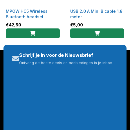
MPOW HC5 Wireless
USB 2.0 A Mini B cable 1.8
Bluetooth headset
meter
kantoor
€
42,50
€
5,00
Schrijf je in voor de Nieuwsbrief
Ontvang de beste deals en aanbiedingen in je inbox