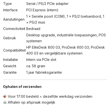
Type
Serial / PS/2 PCIe adapter
Interface
PCI Express (intern)
1 × Seriële poort (COM), 1 × PS/2 toetsenbord, 1
Aansluitingen
× PS/2 muis
Connectiviteit
Bedraad
Desktop upgrade, industriële toepassingen, POS
Gebruik
systemen
HP EliteDesk 800 G3, ProDesk 600 G3, ProDesk
Compatibiliteit
400 G3 en vergelijkbare systemen
Installatie
Intern via PCIe slot
Gewicht
ca. 56 gram
Garantie
1 jaar fabrieksgarantie
Ophalen of verzenden
Voor 17:00 besteld = dezelfde werkdag verzonden
Afhalen op afspraak mogelijk