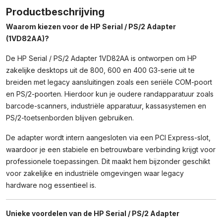
Adapter
Productbeschrijving
–
Waarom kiezen voor de HP Serial / PS/2 Adapter
1VD82AA
(1VD82AA)?
–
PCIe
De HP Serial / PS/2 Adapter 1VD82AA is ontworpen om HP
Adapter
Voor
zakelijke desktops uit de 800, 600 en 400 G3-serie uit te
EliteDesk
breiden met legacy aansluitingen zoals een seriële COM-poort
En
en PS/2-poorten. Hierdoor kun je oudere randapparatuur zoals
ProDesk
barcode-scanners, industriële apparatuur, kassasystemen en
G3
PS/2-toetsenborden blijven gebruiken.
Aantal
De adapter wordt intern aangesloten via een PCI Express-slot,
waardoor je een stabiele en betrouwbare verbinding krijgt voor
professionele toepassingen. Dit maakt hem bijzonder geschikt
voor zakelijke en industriële omgevingen waar legacy
hardware nog essentieel is.
Unieke voordelen van de HP Serial / PS/2 Adapter