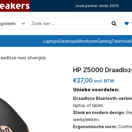
Jouw partner sinds 2005
V
Laptops
Desktops
Monitoren
Gaming
Telefonie
adloze muis zilvergrijs
HP Z5000 Draadloze
€
27,00
incl. BTW
Unieke voordelen:
Draadloze Bluetooth-verbin
laptop of tablet.
Slank en modern design:
Ele
werkplekken.
Ergonomische vorm:
Comfort