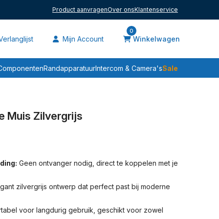
Product aanvragen
Over ons
Klantenservice
0
erlanglijst
Mijn Account
Winkelwagen
Sale
Componenten
Randapparatuur
Intercom & Camera's
 Muis Zilvergrijs
ding:
Geen ontvanger nodig, direct te koppelen met je
gant zilvergrijs ontwerp dat perfect past bij moderne
abel voor langdurig gebruik, geschikt voor zowel