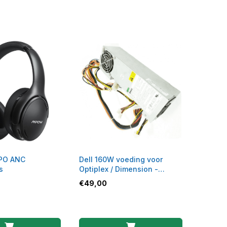
PO ANC
Dell 160W voeding voor
s
Optiplex / Dimension -
U5427 - PS-5161-7DS
€
49,00