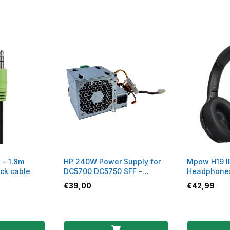
 - 1.8m
HP 240W Power Supply for
Mpow H19 I
ack cable
DC5700 DC5750 SFF -
Headphone
Refurbished
€
39,00
€
42,99