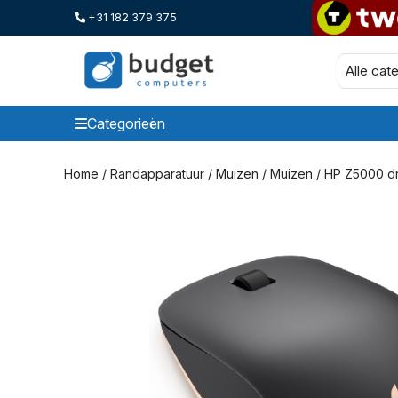
+31 182 379 375
Categorieën
Categorieen
Home
/
Randapparatuur
/
Muizen
/
Muizen
/ HP Z5000 dra