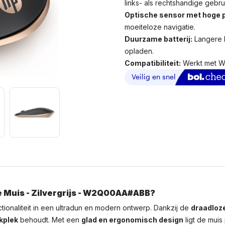
links- als rechtshandige gebru
Optische sensor met hoge p
moeiteloze navigatie.
Duurzame batterij:
Langere 
opladen.
Compatibiliteit:
Werkt met W
 Muis - Zilvergrijs - W2Q00AA#ABB?
ctionaliteit in een ultradun en modern ontwerp. Dankzij de
draadloze
kplek
behoudt. Met een
glad en ergonomisch design
ligt de muis