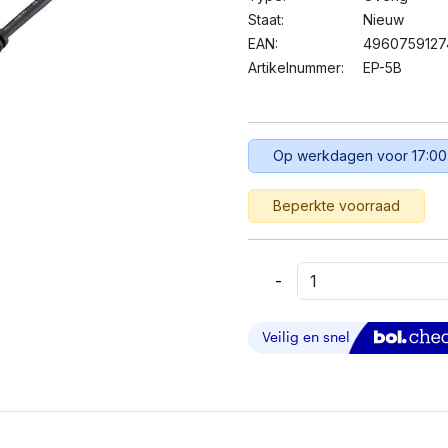
Staat:
Nieuw
EAN:
4960759127
Artikelnummer:
EP-5B
Op werkdagen voor 17:00
Beperkte voorraad
-
Nikon
EP-
5B
Power
Connector
-
Voor
EH-