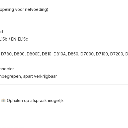
peling voor netvoeding)
5d
L15b / EN-EL15c
, D780, D800, D800E, D810, D810A, D850, D7000, D7100, D7200, 
nnector
inbegrepen, apart verkrijgbaar
n
Ophalen op afspraak mogelijk