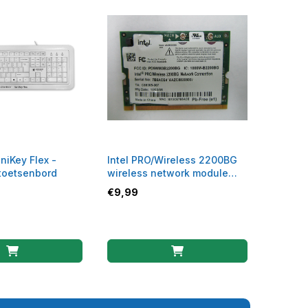
niKey Flex -
Intel PRO/Wireless 2200BG
toetsenbord
wireless network module
WLAN
€
9,99