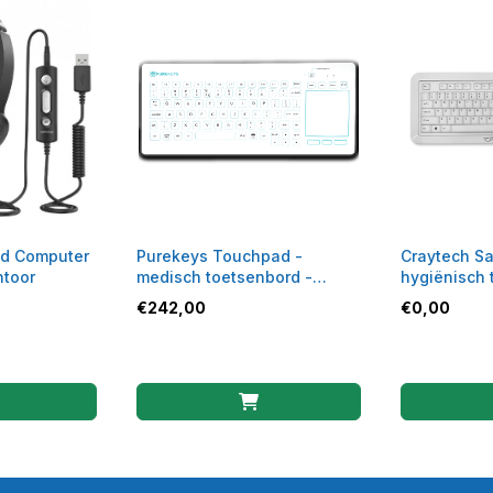
d Computer
Purekeys Touchpad -
Craytech Sa
ntoor
medisch toetsenbord -
hygiënisch 
bedraad - wit
€
242,00
€
0,00