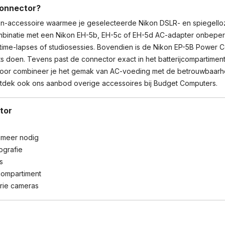
5b/c/d
Connector?
AC
on-accessoire waarmee je geselecteerde Nikon DSLR- en spiegelloz
Adapters
 combinatie met een Nikon EH-5b, EH-5c of EH-5d AC-adapter onbeperk
Aantal
time-lapses of studiosessies. Bovendien is de Nikon EP-5B Power Co
s doen. Tevens past de connector exact in het batterijcompartime
door combineer je het gemak van AC-voeding met de betrouwbaarhe
ntdek ook ons aanbod
overige accessoires
bij Budget Computers.
tor
 meer nodig
ografie
s
compartiment
rie cameras