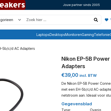
Jouw partner sinds 2005
V
Laptops
Desktops
Monitoren
Gaming
Telefonie
H-5b/c/d AC Adapters
Nikon EP-5B Power
Adapters
€
39,00
incl. BTW
De Nikon EP-5B Power Connect
met een EH-5b/c/d AC-adapter
netstroom aan. Ideaal voor st
Gegevensblad
Type:
Overig