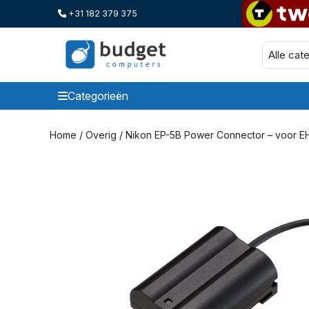
+31 182 379 375
Categorieën
Categorieen
Home
/
Overig
/ Nikon EP-5B Power Connector – voor E