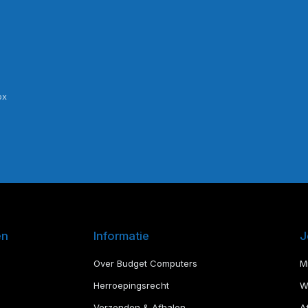
ox
en
Informatie
J
Over Budget Computers
M
Herroepingsrecht
W
Verzenden & Afhalen
A