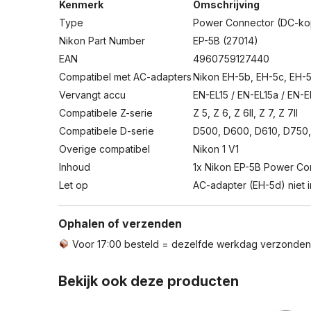
Kenmerk
Omschrijving
Type
Power Connector (DC-kop
Nikon Part Number
EP-5B (27014)
EAN
4960759127440
Compatibel met AC-adapters
Nikon EH-5b, EH-5c, EH-
Vervangt accu
EN-EL15 / EN-EL15a / EN-E
Compatibele Z-serie
Z 5, Z 6, Z 6II, Z 7, Z 7II
Compatibele D-serie
D500, D600, D610, D750
Overige compatibel
Nikon 1 V1
Inhoud
1x Nikon EP-5B Power Co
Let op
AC-adapter (EH-5d) niet 
Ophalen of verzenden
Voor 17:00 besteld = dezelfde werkdag verzonde
Bekijk ook deze producten