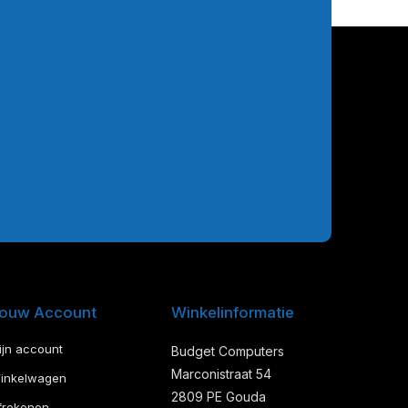
ouw Account
Winkelinformatie
ijn account
Budget Computers
Marconistraat 54
inkelwagen
2809 PE Gouda
frekenen