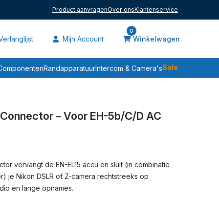
Product aanvragen
Over ons
Klantenservice
0
erlanglijst
Mijn Account
Winkelwagen
Sale
Componenten
Randapparatuur
Intercom & Camera's
 Connector – Voor EH-5b/c/d AC
or vervangt de EN-EL15 accu en sluit (in combinatie
) je Nikon DSLR of Z-camera rechtstreeks op
udio en lange opnames.