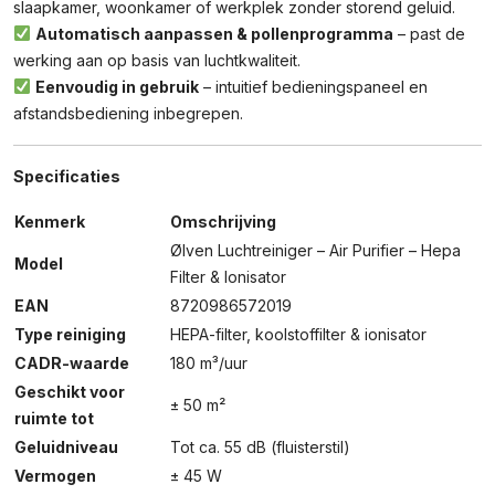
slaapkamer, woonkamer of werkplek zonder storend geluid.
Automatisch aanpassen & pollenprogramma
– past de
werking aan op basis van luchtkwaliteit.
Eenvoudig in gebruik
– intuitief bedieningspaneel en
afstandsbediening inbegrepen.
Specificaties
Kenmerk
Omschrijving
Ølven Luchtreiniger – Air Purifier – Hepa
Model
Filter & Ionisator
EAN
8720986572019
Type reiniging
HEPA-filter, koolstoffilter & ionisator
CADR-waarde
180 m³/uur
Geschikt voor
± 50 m²
ruimte tot
Geluidniveau
Tot ca. 55 dB (fluisterstil)
Vermogen
± 45 W