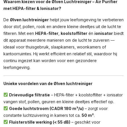
Waarom kiezen voor de Ølven Luchtreiniger – Air Purifier
HEPA-
met HEPA-filter & Ionisator?
Filter
&
De
Ølven luchtreiniger
helpt jouw leefomgeving te verbeteren
Ionisator
Aantal
door stof, pollen, rook en andere kleine deeltjes uit de lucht te
filteren. Met een
HEPA-filter
,
koolstoffilter
én
ionisator
biedt
dit apparaat meerdere manieren om de lucht te zuiveren —
ideaal voor thuisgebruik, slaapkamers, woonkamers of
kantoorruimtes. Hij werkt efficiënt en relatief stil, waardoor hij
continu ingezet kan worden voor een gezondere
leefomgeving.
Unieke voordelen van de Ølven luchtreiniger
Drievoudige filtratie
– HEPA-filter + koolstoffilter + ionisator
vangen stof, pollen, geuren en kleine deeltjes effectief op.
Goede luchtstroom (CADR 180 m³/u)
– zorgt voor
constante luchtzuivering in kamers tot ca.
50 m²
.
Fluisterstille werking (< 55 dB)
– geschikt voor