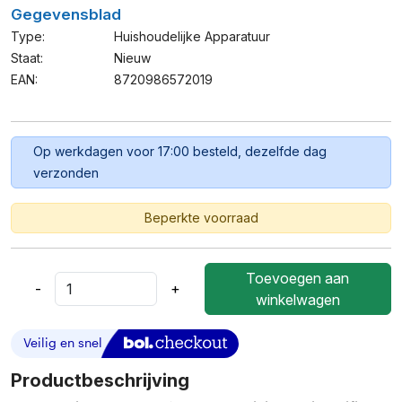
Gegevensblad
Type:
Huishoudelijke Apparatuur
Staat:
Nieuw
EAN:
8720986572019
Op werkdagen voor 17:00 besteld, dezelfde dag
verzonden
Beperkte voorraad
Toevoegen aan
-
+
Ølven
winkelwagen
Luchtreiniger
–
Air
Purifier
Productbeschrijving
Met