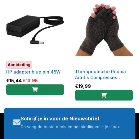
Aanbieding
Therapeutische Reuma
HP adapter blue pin 45W
Artritis Compressie
€
15,44
€
13,95
Handschoenen Anti-Slip|
€
19,99
Grijs Medium
Schrijf je in voor de Nieuwsbrief
Ontvang de beste deals en aanbiedingen in je inbox